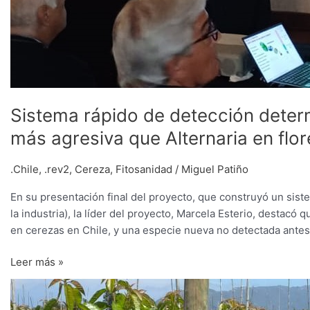
cerezo
Sistema rápido de detección deter
más agresiva que Alternaria en flor
.Chile
,
.rev2
,
Cereza
,
Fitosanidad
/
Miguel Patiño
En su presentación final del proyecto, que construyó un sis
la industria), la líder del proyecto, Marcela Esterio, destac
en cerezas en Chile, y una especie nueva no detectada antes 
Leer más »
Denuncian
nuevo