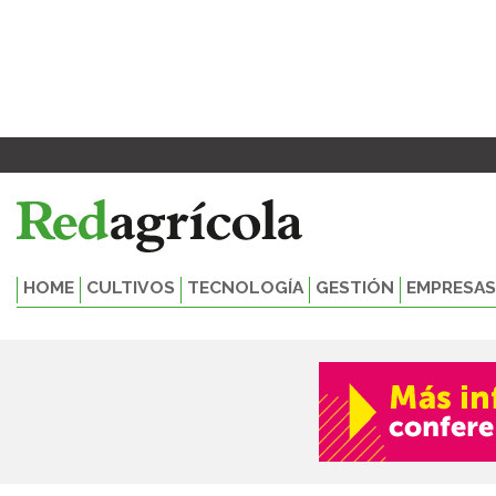
Ir
Paginación
al
de
contenido
entradas
HOME
CULTIVOS
TECNOLOGÍA
GESTIÓN
EMPRESAS