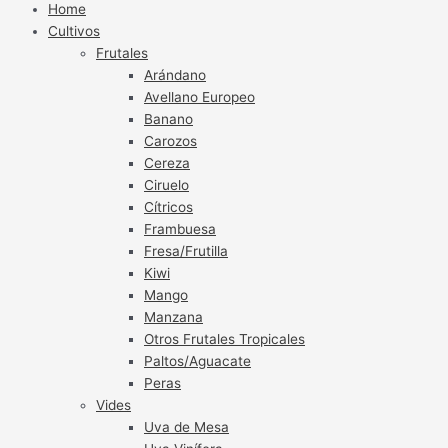
Home
Cultivos
Frutales
Arándano
Avellano Europeo
Banano
Carozos
Cereza
Ciruelo
Cítricos
Frambuesa
Fresa/Frutilla
Kiwi
Mango
Manzana
Otros Frutales Tropicales
Paltos/Aguacate
Peras
Vides
Uva de Mesa