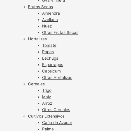
Uva Vinífera
Frutos Secos
Almendra
Avellana
Nuez
Otras Frutas Secas
Hortalizas
Tomate
Papas
Lechuga
Espárragos
Capsicum
Otras Hortalizas
Cereales
Trigo
Maíz
Arroz
Otros Cereales
Cultivos Extensivos
Caña de Azúcar
Palma