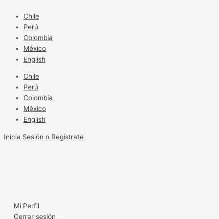
Ir
al
Chile
contenido
Perú
Colombia
México
English
Chile
Perú
Colombia
México
English
Inicia Sesión o Registrate
Mi Perfil
Cerrar sesión