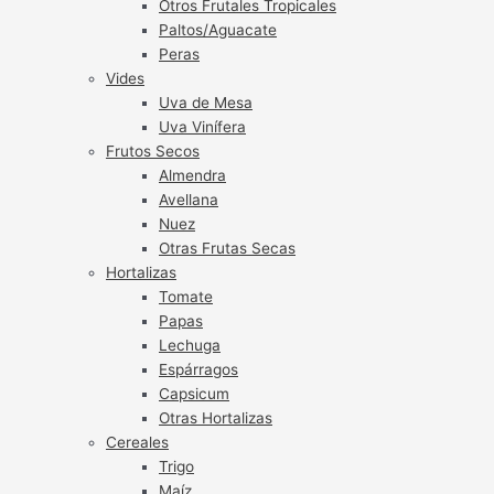
Otros Frutales Tropicales
Paltos/Aguacate
Peras
Vides
Uva de Mesa
Uva Vinífera
Frutos Secos
Almendra
Avellana
Nuez
Otras Frutas Secas
Hortalizas
Tomate
Papas
Lechuga
Espárragos
Capsicum
Otras Hortalizas
Cereales
Trigo
Maíz