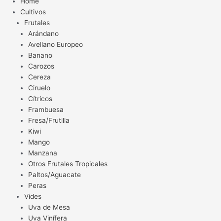
Home
Cultivos
Frutales
Arándano
Avellano Europeo
Banano
Carozos
Cereza
Ciruelo
Cítricos
Frambuesa
Fresa/Frutilla
Kiwi
Mango
Manzana
Otros Frutales Tropicales
Paltos/Aguacate
Peras
Vides
Uva de Mesa
Uva Vinífera