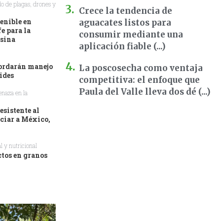
o de plagas, drones y
Crece la tendencia de
enible en
aguacates listos para
e para la
consumir mediante una
esina
aplicación fiable (...)
bordarán manejo
La poscosecha como ventaja
ides
competitiva: el enfoque que
Paula del Valle lleva dos dé (...)
enaza en la
sistente al
ciar a México,
l y nutricional
ctos en granos