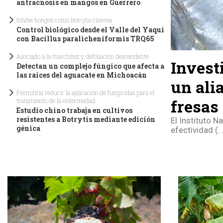
antracnosis en mangos en Guerrero
Inhibe hongos como Botrytis cinerea
Control biológico desde el Valle del Yaqui
con Bacillus paralicheniformis TRQ65
Asociado a la marchitez y defoliación descendente
Invest
Detectan un complejo fúngico que afecta a
las raíces del aguacate en Michoacán
un ali
Permitiría reducir la aplicación de fungicidas para el
fresas
tratamiento de la enfermedad
Estudio chino trabaja en cultivos
resistentes a Botrytis mediante edición
El Instituto N
génica
efectividad (..