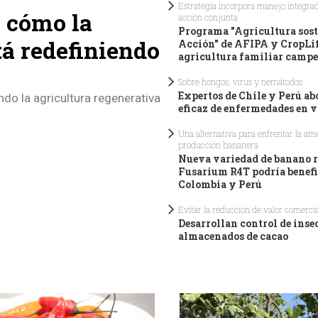
Estrategia incorpora manejo integrad
: cómo la
acción conjunta
Programa "Agricultura sost
tá redefiniendo
Acción" de AFIPA y CropLif
agricultura familiar camp
Sobre hongos, virus y nemátodos
Expertos de Chile y Perú a
do la agricultura regenerativa
eficaz de enfermedades en v
Una alternativa para enfrentar la am
producción bananera
Nueva variedad de banano re
Fusarium R4T podría benefi
Colombia y Perú
Evitar la reducción de valor comercia
Desarrollan control de inse
almacenados de cacao