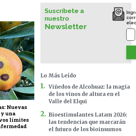
Suscríbete a
Ingr
nuestro
cor
ele
Newsletter
Lo Más Leído
Viñedos de Alcohuaz: la magia
de los vinos de altura en el
Valle del Elqui
as: Nuevas
 y una
Bioestimulantes Latam 2026:
vos límites
las tendencias que marcarán
enfermedad
el futuro de los bioinsumos