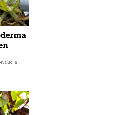
hoderma
 en
evaluó la