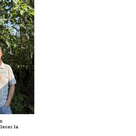
ón
lecer la