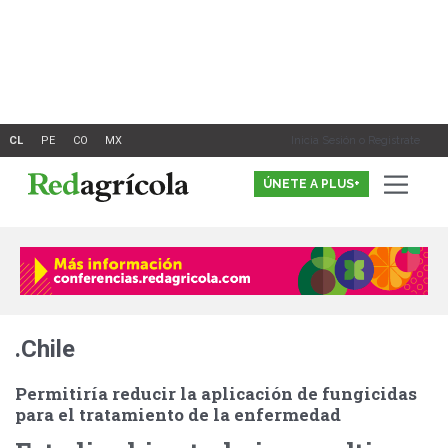
Ir
al
contenido
Inicia Sesión o Registrate
ÚNETE A PLUS+
.Chile
Permitiría reducir la aplicación de fungicidas
para el tratamiento de la enfermedad