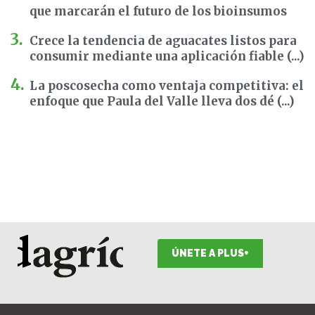
que marcarán el futuro de los bioinsumos
Crece la tendencia de aguacates listos para
consumir mediante una aplicación fiable (...)
La poscosecha como ventaja competitiva: el
enfoque que Paula del Valle lleva dos dé (...)
ÚNETE A PLUS+
F
I
T
L
Y
S