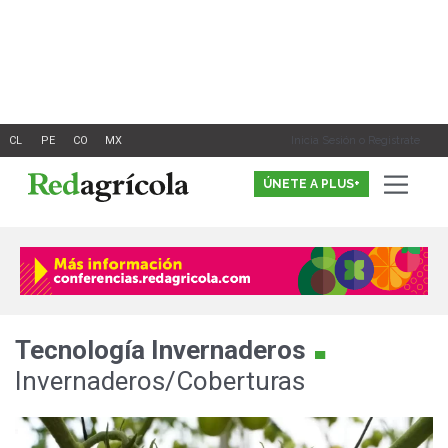
Ir
al
contenido
Inicia Sesión o Registrate
ÚNETE A PLUS+
.
Tecnología
Invernaderos
Invernaderos/Coberturas