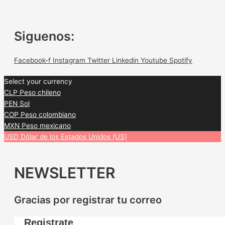
Siguenos:
Facebook-f
Instagram
Twitter
Linkedin
Youtube
Spotify
Select your currency
CLP
Peso chileno
PEN
Sol
COP
Peso colombiano
MXN
Peso mexicano
USD
Dólar de los Estados Unidos (US)
NEWSLETTER
Gracias por registrar tu correo
Registrate