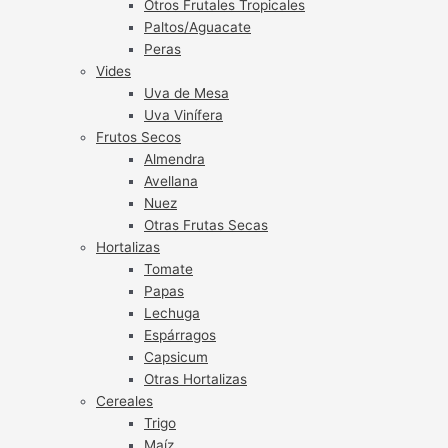
Otros Frutales Tropicales
Paltos/Aguacate
Peras
Vides
Uva de Mesa
Uva Vinífera
Frutos Secos
Almendra
Avellana
Nuez
Otras Frutas Secas
Hortalizas
Tomate
Papas
Lechuga
Espárragos
Capsicum
Otras Hortalizas
Cereales
Trigo
Maíz