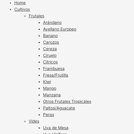
Home
Cultivos
Frutales
Arándano
Avellano Europeo
Banano
Carozos
Cereza
Ciruelo
Cítricos
Frambuesa
Fresa/Frutilla
Kiwi
Mango
Manzana
Otros Frutales Tropicales
Paltos/Aguacate
Peras
Vides
Uva de Mesa