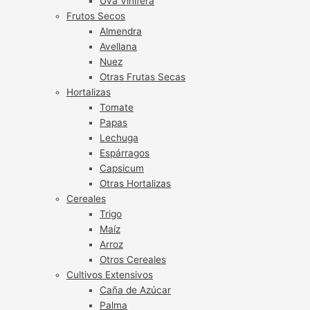
Uva Vinífera
Frutos Secos
Almendra
Avellana
Nuez
Otras Frutas Secas
Hortalizas
Tomate
Papas
Lechuga
Espárragos
Capsicum
Otras Hortalizas
Cereales
Trigo
Maíz
Arroz
Otros Cereales
Cultivos Extensivos
Caña de Azúcar
Palma