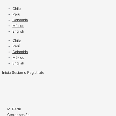
Ir
al
Chile
contenido
Perú
Colombia
México
English
Chile
Perú
Colombia
México
English
Inicia Sesión o Registrate
Mi Perfil
Cerrar sesión