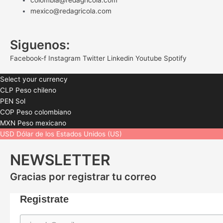
colombia@redagricola.com
mexico@redagricola.com
Siguenos:
Facebook-f
Instagram
Twitter
Linkedin
Youtube
Spotify
Select your currency
CLP
Peso chileno
PEN
Sol
COP
Peso colombiano
MXN
Peso mexicano
USD
Dólar de los Estados Unidos (US)
NEWSLETTER
Gracias por registrar tu correo
Registrate