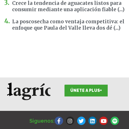
Crece la tendencia de aguacates listos para
consumir mediante una aplicación fiable (...)
La poscosecha como ventaja competitiva: el
enfoque que Paula del Valle lleva dos dé (...)
ÚNETE A PLUS+
F
I
T
L
Y
S
a
n
w
i
o
p
Siguenos:
c
s
i
n
u
o
e
t
t
k
t
t