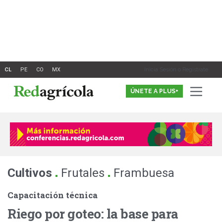
Ir
al
contenido
Inicia Sesión o Registrate
ÚNETE A PLUS+
.
.
Cultivos
Frutales
Frambuesa
Capacitación técnica
Riego por goteo: la base para