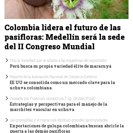
Colombia lidera el futuro de las
pasifloras: Medellín será la sede
del II Congreso Mundial
Tras la variedad que se adapte a las exigencias del exportador
Perú busca su propia variedad élite de maracuyá
Reporte de la Asociación Nacional de Comercio Exterior
EE UU se consolida como un mercado clave para la
uchuva colombiana
Causada por Fusarium oxysporum f. sp. physali (Foph)
Estrategias y perspectivas para el manejo de la
marchitez vascular en uchuva
Las granadillas y el maracuyá tendrían grandes oportunidades
Exportaciones de gulupa colombiana buscan abrirle la
puerta a las demás pasifloras