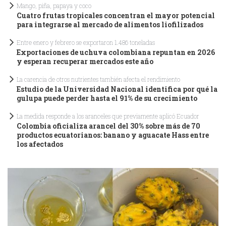
Mango, piña, papaya y coco
Cuatro frutas tropicales concentran el mayor potencial
para integrarse al mercado de alimentos liofilizados
Entre enero y febrero se exportaron 1.486 toneladas
Exportaciones de uchuva colombiana repuntan en 2026
y esperan recuperar mercados este año
La carencia de otros nutrientes también afecta el rendimiento
Estudio de la Universidad Nacional identifica por qué la
gulupa puede perder hasta el 91% de su crecimiento
La medida responde a los aranceles que previamente aplicó Ecuador
Colombia oficializa arancel del 30% sobre más de 70
productos ecuatorianos: banano y aguacate Hass entre
los afectados