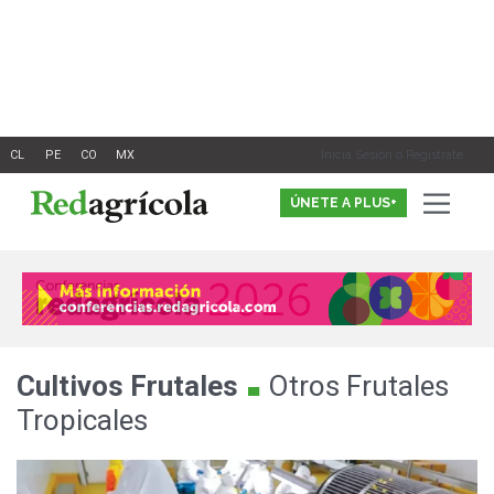
Ir
al
contenido
Inicia Sesión o Registrate
ÚNETE A PLUS+
.
Cultivos
Frutales
Otros Frutales
Tropicales