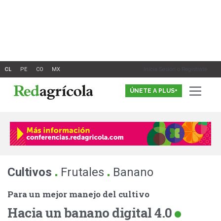
Ir
al
contenido
Inicia Sesión o Registrate
ÚNETE A PLUS+
.
.
Cultivos
Frutales
Banano
Para un mejor manejo del cultivo
Hacia un banano digital 4.0