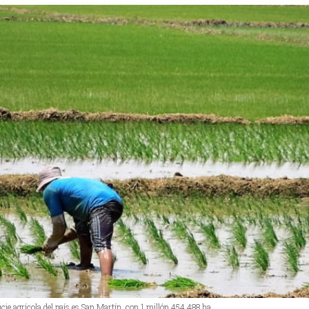
ie agrícola del país es San Martín, con 1 millón 454.488 ha.