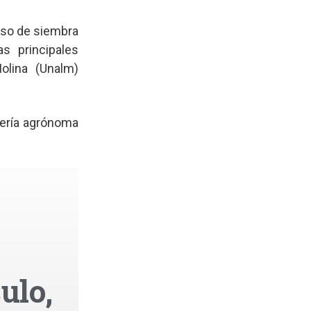
 uso de siembra
s principales
Molina (Unalm)
iería agrónoma
ulo,