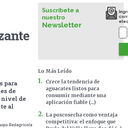
Suscríbete a
Ingr
nuestro
cor
ele
Newsletter
zante
Lo Más Leído
Crece la tendencia de
s para
aguacates listos para
nes de
consumir mediante una
l nivel de
aplicación fiable (...)
te al
La poscosecha como ventaja
competitiva: el enfoque que
uipo Redagrícola