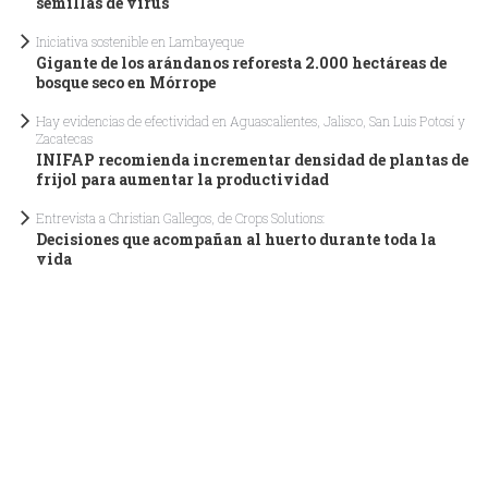
semillas de virus
Iniciativa sostenible en Lambayeque
Gigante de los arándanos reforesta 2.000 hectáreas de
bosque seco en Mórrope
Hay evidencias de efectividad en Aguascalientes, Jalisco, San Luis Potosí y
Zacatecas
INIFAP recomienda incrementar densidad de plantas de
frijol para aumentar la productividad
Entrevista a Christian Gallegos, de Crops Solutions:
Decisiones que acompañan al huerto durante toda la
vida