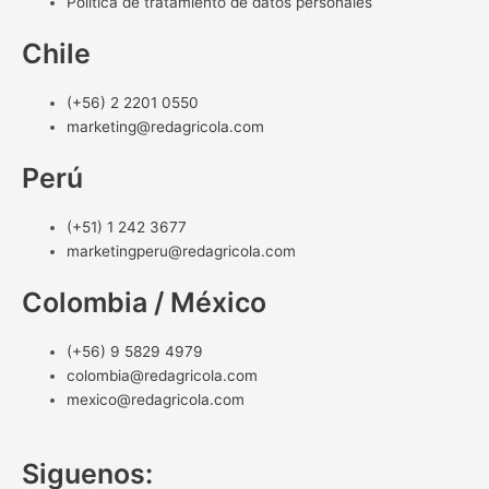
Política de tratamiento de datos personales
Chile
(+56) 2 2201 0550
marketing@redagricola.com
Perú
(+51) 1 242 3677
marketingperu@redagricola.com
Colombia / México
(+56) 9 5829 4979
colombia@redagricola.com
mexico@redagricola.com
Siguenos: