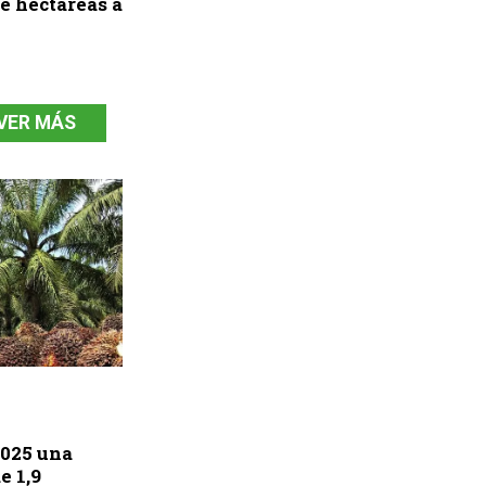
e hectáreas a
VER MÁS
2025 una
e 1,9