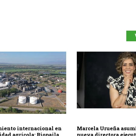
iento internacional en
Marcela Urueña asum
idad agrícola: Riopaila
nueva directora ejecu