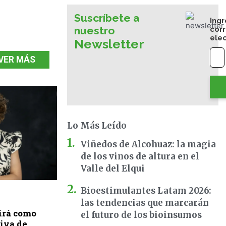
Suscríbete a
Ingr
nuestro
cor
ele
Newsletter
VER MÁS
Lo Más Leído
Viñedos de Alcohuaz: la magia
de los vinos de altura en el
Valle del Elqui
Bioestimulantes Latam 2026:
las tendencias que marcarán
irá como
el futuro de los bioinsumos
tiva de