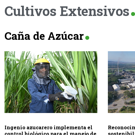
Cultivos Extensivos
Caña de Azúcar
Ingenio azucarero implementa el
Reconocim
control biológico para el manejo de
sostenibil