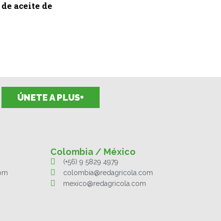
de aceite de
ÚNETE A PLUS+
Colombia / México
(+56) 9 5829 4979
com
colombia@redagricola.com
mexico@redagricola.com