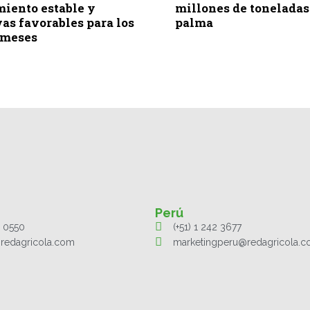
iento estable y
millones de toneladas 
as favorables para los
palma
 meses
Perú
1 0550
(+51) 1 242 3677
redagricola.com
marketingperu@redagricola.