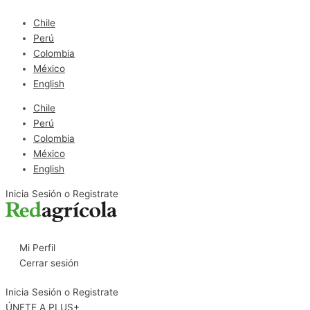
Ir
al
Chile
contenido
Perú
Colombia
México
English
Chile
Perú
Colombia
México
English
Inicia Sesión o Registrate
Mi Perfil
Cerrar sesión
Inicia Sesión o Registrate
ÚNETE A PLUS+