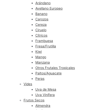
Arándano
Avellano Europeo
Banano
Carozos
Cereza
Ciruelo
Cítricos
Frambuesa
Fresa/Frutilla
Kiwi
Mango
Manzana
Otros Frutales Tropicales
Paltos/Aguacate
Peras
Vides
Uva de Mesa
Uva Vinífera
Frutos Secos
Almendra