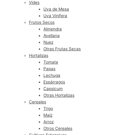
Vides
Uva de Mesa
Uva Vinífera
Frutos Secos
Almendra
Avellana
Nuez
Otras Frutas Secas
Hortalizas
Tomate
Papas
Lechuga
Espárragos
Capsicum
Otras Hortalizas
Cereales
Trigo
Maíz
Arroz
Otros Cereales
Cultivos Extensivos