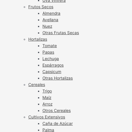
Uva Vinífera
Frutos Secos
Almendra
Avellana
Nuez
Otras Frutas Secas
Hortalizas
Tomate
Papas
Lechuga
Espárragos
Capsicum
Otras Hortalizas
Cereales
Trigo
Maíz
Arroz
Otros Cereales
Cultivos Extensivos
Caña de Azúcar
Palma