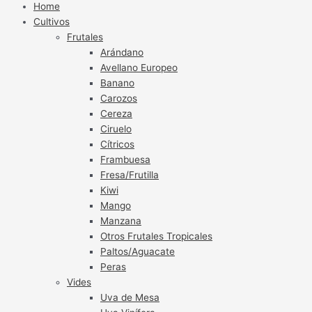
Home
Cultivos
Frutales
Arándano
Avellano Europeo
Banano
Carozos
Cereza
Ciruelo
Cítricos
Frambuesa
Fresa/Frutilla
Kiwi
Mango
Manzana
Otros Frutales Tropicales
Paltos/Aguacate
Peras
Vides
Uva de Mesa