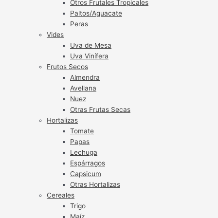
Otros Frutales Tropicales
Paltos/Aguacate
Peras
Vides
Uva de Mesa
Uva Vinífera
Frutos Secos
Almendra
Avellana
Nuez
Otras Frutas Secas
Hortalizas
Tomate
Papas
Lechuga
Espárragos
Capsicum
Otras Hortalizas
Cereales
Trigo
Maíz