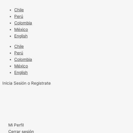
Ir
al
Chile
contenido
Perú
Colombia
México
English
Chile
Perú
Colombia
México
English
Inicia Sesión o Registrate
Mi Perfil
Cerrar sesión