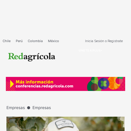
Ir
al
contenido
Chile
Perú
Colombia
México
Inicia Sesión o Registrate
ÚNETE A PLUS+
.
Empresas
Empresas