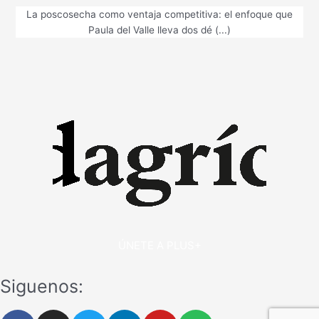
La poscosecha como ventaja competitiva: el enfoque que
Paula del Valle lleva dos dé (...)
ÚNETE A PLUS+
Siguenos:
F
I
T
L
Y
S