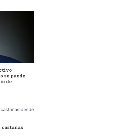
ctivo
no se puede
io de
 castañas