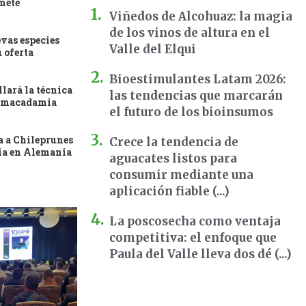
mete
Viñedos de Alcohuaz: la magia
de los vinos de altura en el
evas especies
Valle del Elqui
u oferta
Bioestimulantes Latam 2026:
llará la técnica
las tendencias que marcarán
a macadamia
el futuro de los bioinsumos
a a Chileprunes
Crece la tendencia de
ria en Alemania
aguacates listos para
consumir mediante una
aplicación fiable (...)
La poscosecha como ventaja
competitiva: el enfoque que
Paula del Valle lleva dos dé (...)