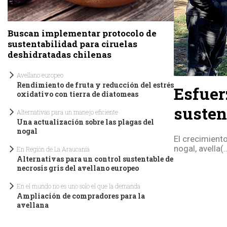
Buscan implementar protocolo de
sustentabilidad para ciruelas
deshidratadas chilenas
Avellano europeo
Rendimiento de fruta y reducción del estrés
Esfuer
oxidativo con tierra de diatomeas
susten
Alternativas para un manejo eficiente
Una actualización sobre las plagas del
nogal
El crecimiento
nogal, avella(..
En Región de La Araucanía
Alternativas para un control sustentable de
necrosis gris del avellano europeo
En el mundo no es uno solo el que la demanda
Ampliación de compradores para la
avellana