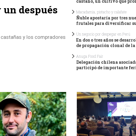
castaño, un cultivo que pro
y un después
Macadamia, pistacho y calafate
Ñuble apostaría por tres nu
frutales para diversificar s
Un negocio por despegar en Perú
r castañas y los compradores
En dos o tres años se desarro
de propagación clonal de l
Anuga Food Fair
Delegación chilena asociad
participó de importante fe