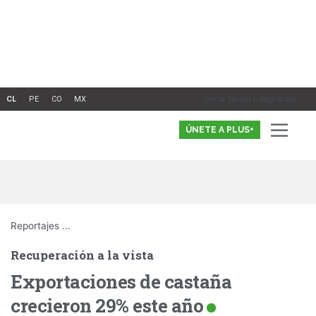
Ir
al
contenido
Inicia Sesión o Registrate
ÚNETE A PLUS+
Reportajes
...
Recuperación a la vista
Exportaciones de castaña
crecieron 29% este año