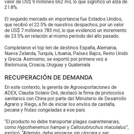
valor de US$ 9 millones 662 mil, lo que significó un alza de
21.8%.
El segundo mercado en importancia fue Estados Unidos,
que recibió el 22.5% de nuestros despachos, por un valor
de US$ 7 millones 783 mil, lo que evidenció un incremento
de 23.5% en relación al mismo período del año pasado.
Completaron el top ten de destinos España, Alemania,
Nueva Zelanda, Turquía, Lituania, Países Bajos, Reino Unido
y Grecia. Asimismo, se exportó por primera vez a
Bielorrusia, Croacia, Uruguay y Guatemala.
RECUPERACIÓN DE DEMANDA
En este contexto, la gerenta de Agroexportaciones de
ADEX, Claudia Solano Oré, destacó la firma de protocolos
sanitarios con China por parte del Ministerio de Desarrollo
Agrario y Riego, a fin de iniciar los envíos de castaña,
pecana y frutas congeladas a ese país.
“El producto no debe transportar plagas cuarentenarias,
como
Hypothenemus hampei
y
Callosobruchus maculalus
”,
explicó. “Además, debe enviarse sin cáscara y ser