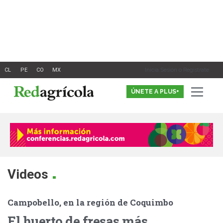
Ir
al
contenido
Inicia Sesión o Registrate
ÚNETE A PLUS+
.
Videos
Campobello, en la región de Coquimbo
El huerto de fresas más