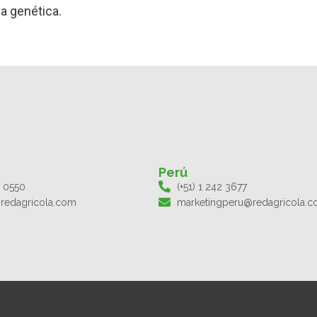
a genética.
Perú
1 0550
(+51) 1 242 3677
redagricola.com
marketingperu@redagricola.