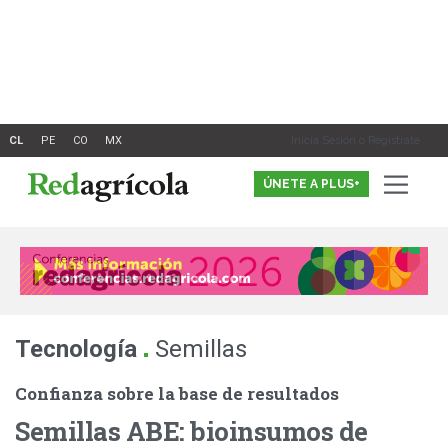
Ir
al
contenido
Inicia Sesión o Registrate
ÚNETE A PLUS+
.
Tecnología
Semillas
Confianza sobre la base de resultados
Semillas ABE: bioinsumos de