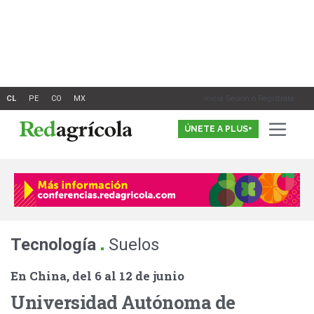
Ir
al
contenido
Inicia Sesión o Registrate
ÚNETE A PLUS+
.
Tecnología
Suelos
En China, del 6 al 12 de junio
Universidad Autónoma de