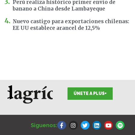
Perú realiza histórico primer envío de
banano a China desde Lambayeque
Nuevo castigo para exportaciones chilenas:
EE UU establece arancel de 12,5%
ÚNETE A PLUS+
F
I
T
L
Y
S
a
n
w
i
o
p
Siguenos:
c
s
i
n
u
o
e
t
t
k
t
t