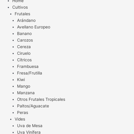
Home
Cultivos
Frutales
Arándano
Avellano Europeo
Banano
Carozos
Cereza
Ciruelo
Cítricos
Frambuesa
Fresa/Frutilla
Kiwi
Mango
Manzana
Otros Frutales Tropicales
Paltos/Aguacate
Peras
Vides
Uva de Mesa
Uva Vinífera