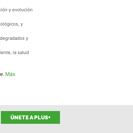
ción y evolución
ológicos, y
s degradados y
ente, la salud
re.
Más
ÚNETE A PLUS+