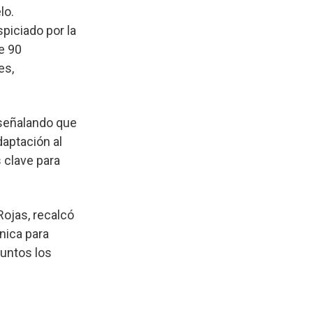
lo.
piciado por la
e 90
es,
 señalando que
daptación al
 clave para
Rojas, recalcó
nica para
juntos los