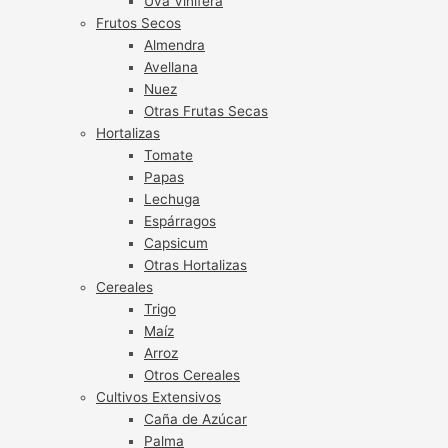
Uva Vinífera
Frutos Secos
Almendra
Avellana
Nuez
Otras Frutas Secas
Hortalizas
Tomate
Papas
Lechuga
Espárragos
Capsicum
Otras Hortalizas
Cereales
Trigo
Maíz
Arroz
Otros Cereales
Cultivos Extensivos
Caña de Azúcar
Palma