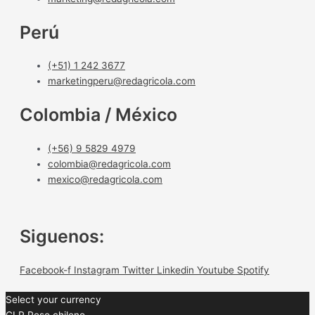
Perú
(+51) 1 242 3677
marketingperu@redagricola.com
Colombia / México
(+56) 9 5829 4979
colombia@redagricola.com
mexico@redagricola.com
Siguenos:
Facebook-f
Instagram
Twitter
Linkedin
Youtube
Spotify
Select your currency