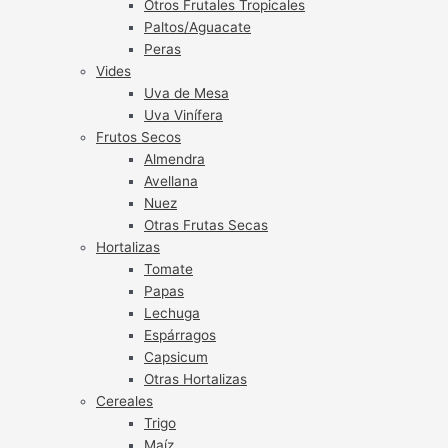
Otros Frutales Tropicales
Paltos/Aguacate
Peras
Vides
Uva de Mesa
Uva Vinífera
Frutos Secos
Almendra
Avellana
Nuez
Otras Frutas Secas
Hortalizas
Tomate
Papas
Lechuga
Espárragos
Capsicum
Otras Hortalizas
Cereales
Trigo
Maíz