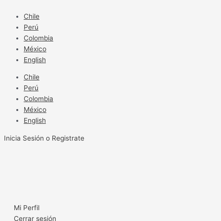
Ir
al
Chile
contenido
Perú
Colombia
México
English
Chile
Perú
Colombia
México
English
Inicia Sesión o Registrate
Mi Perfil
Cerrar sesión