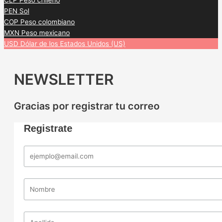
CLP
Peso chileno
PEN
Sol
COP
Peso colombiano
MXN
Peso mexicano
USD
Dólar de los Estados Unidos (US)
NEWSLETTER
Gracias por registrar tu correo
Registrate