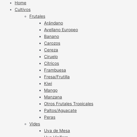
Home
Cultivos
Frutales
Arándano
Avellano Europeo
Banano
Carozos
Cereza
Ciruelo
Cítricos
Frambuesa
Fresa/Frutilla
Kiwi
Mango
Manzana
Otros Frutales Tropicales
Paltos/Aguacate
Peras
Vides
Uva de Mesa