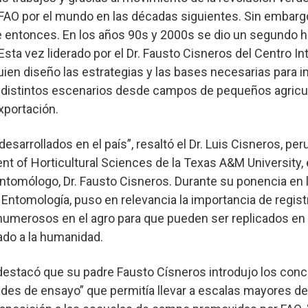
 FAO por el mundo en las décadas siguientes. Sin embarg
e entonces. En los años 90s y 2000s se dio un segundo h
sta vez liderado por el Dr. Fausto Cisneros del Centro In
uien diseño las estrategias y las bases necesarias para
 distintos escenarios desde campos de pequeños agricu
exportación.
esarrollados en el país”, resaltó el Dr. Luis Cisneros, per
 of Horticultural Sciences de la Texas A&M University, e
tomólogo, Dr. Fausto Cisneros. Durante su ponencia en 
ntomología, puso en relevancia la importancia de regist
 numerosos en el agro para que pueden ser replicados en 
do a la humanidad.
destacó que su padre Fausto Císneros introdujo los con
dades de ensayo” que permitía llevar a escalas mayores d