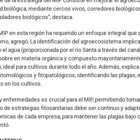
arte de la estrategia del MIP consiste en mejorar el agroe
 biológica, mediante cercos vivos, corredores biológico
roladores biológicos”, destaca.
MIP en esta región ha requerido un enfoque integral que
orno, agregó. La identificación del agroecosistema implic
el agua (proporcionada por el río Santa a través del cana
(pobre en materia orgánica y compuesto mayoritariamente 
o, ideal para cultivos durante todo el año. Además, expli
tomológicos y fitopatológicos, identificando las plagas
 en los cultivos.
y enfermedades es crucial para el MIP, permitiendo toma
o de estrategias fitosanitarias debe ser continuo y adapta
icas de cada empresa, para mantener las plagas bajo co
ntó.