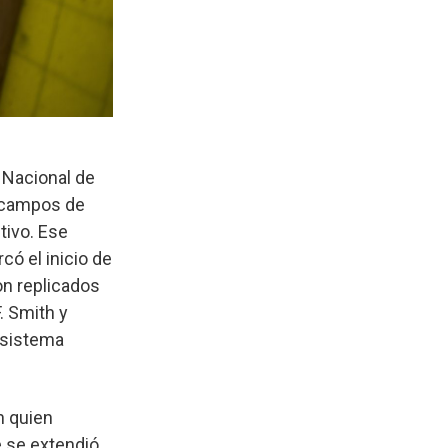
 Nacional de
n campos de
tivo. Ese
ó el inicio de
on replicados
. Smith y
r sistema
h quien
e se extendió