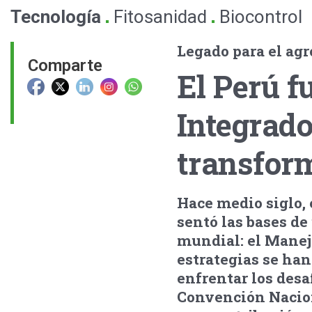
.
.
Tecnología
Fitosanidad
Biocontrol
Legado para el ag
Comparte
El Perú f
Integrado
transform
Hace medio siglo, 
sentó las bases de
mundial: el Manejo
estrategias se ha
enfrentar los desa
Convención Nacion