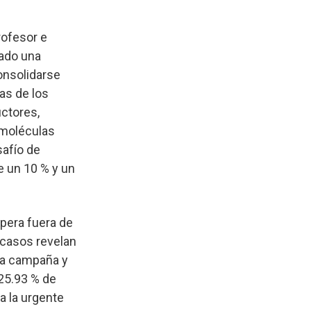
rofesor e
rado una
onsolidarse
as de los
ctores,
 moléculas
safío de
e un 10 % y un
pera fuera de
 casos revelan
la campaña y
 25.93 % de
a la urgente