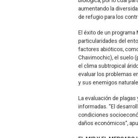
biológica, por lo cual p
aumentando la diversidad
de refugio para los cont
El éxito de un programa 
particularidades del ent
factores abióticos, como 
Chavimochic), el suelo 
el clima subtropical árid
evaluar los problemas en
y sus enemigos naturales
La evaluación de plagas 
informadas. “El desarroll
condiciones socioeconóm
daños económicos”, apu