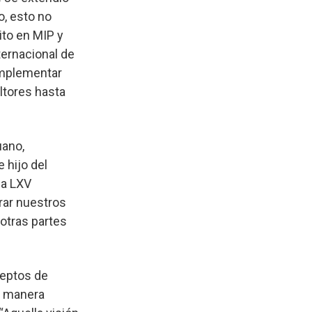
o, esto no
ito en MIP y
ternacional de
 implementar
ltores hasta
uano,
 hijo del
la LXV
rar nuestros
otras partes
ceptos de
e manera