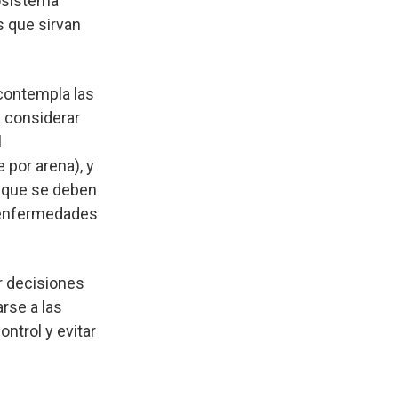
cosistema
s que sirvan
 contempla las
a considerar
l
por arena), y
ca que se deben
, enfermedades
r decisiones
rse a las
ntrol y evitar