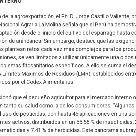
 INTERNO
e la agroexportación, el Ph. D. Jorge Castillo Valiente, p
Nacional Agraria La Molina señala que el Perú ha demost
ptación desde el inicio del cultivo del espárrago hasta c
ión de arándanos. Sin embargo, destaca que las exigenci
s plantean retos cada vez más complejos para los produ
iones, se ven limitados a utilizar únicamente una o dos
oblemas fitosanitarios específicos. A ello se suma el de
os Límites Máximos de Residuos (LMR), establecidos entr
nidos por el Codex Alimentarius.
nó que el pequeño agricultor para el mercado interno o
an tanto su salud como la de los consumidores. “Algunos
l uso de pesticidas, con hasta 45 aplicaciones en una so
ntes activos, distribuidos en un 55.56 % de insecticidas,
ematicidas y 7.41 % de herbicidas. Este panorama subray