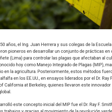
 años, el Ing. Juan Herrera y sus colegas de la Escuela
eron pioneros en desarrollar un conjunto de prácticas e
ñete (Lima) para controlar las plagas que afectaban al cul
conocido hoy como Manejo Integrado de Plagas (MIP), marc
o en la agricultura. Posteriormente, estos métodos fuer
alfalfa en los EE.UU., en ensayos liderados por el Dr. Ray F
of California at Berkeley, quienes llevaron este innovado
lobal.
arrolló este concepto inicial del MIP fue el Dr. Ray F. Smit
us trabajos y gracias al movimiento de la revolución verd