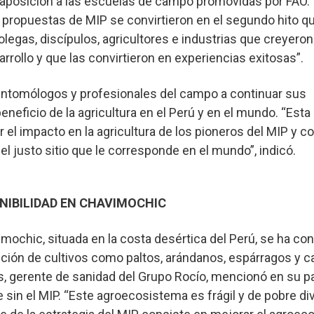
raposición a las escuelas de campo promovidas por FAO. 
as propuestas de MIP se convirtieron en el segundo hito q
gas, discípulos, agricultores e industrias que creyeron 
rrollo y que las convirtieron en experiencias exitosas”.
ntomólogos y profesionales del campo a continuar sus
eneficio de la agricultura en el Perú y en el mundo. “Esta
el impacto en la agricultura de los pioneros del MIP y co
l justo sitio que le corresponde en el mundo”, indicó.
NIBILIDAD EN CHAVIMOCHIC
vimochic, situada en la costa desértica del Perú, se ha co
cción de cultivos como paltos, arándanos, espárragos y c
res, gerente de sanidad del Grupo Rocío, mencionó en su p
e sin el MIP. “Este agroecosistema es frágil y de pobre di