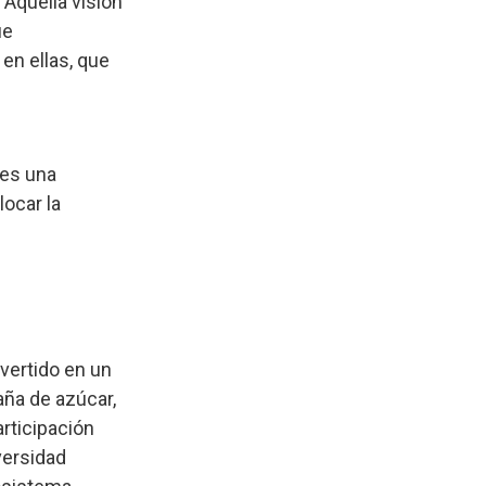
“Aquella visión
ue
en ellas, que
 es una
locar la
nvertido en un
aña de azúcar,
articipación
versidad