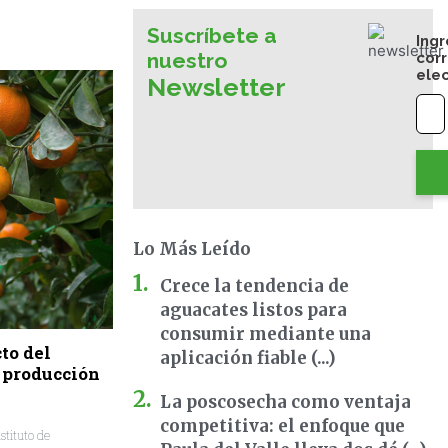
Suscríbete a
Ingr
nuestro
cor
ele
Newsletter
Lo Más Leído
Crece la tendencia de
aguacates listos para
consumir mediante una
to del
aplicación fiable (...)
 producción
La poscosecha como ventaja
competitiva: el enfoque que
stituto de