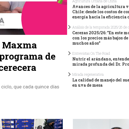
Agricultura Urbana de China
Avances de la agricultura v
Chile: desde los costos de c
energía hacia la eficiencia 
Análisis de la temporada 2025/26 de 
Cerezas 2025/26: "En este 
con los precios más bajos de
 y Maxma
muchos años"
 programa de
Entrevistas On The Road
Nutrir el arándano, entende
cerecera
mirada profunda del Dr. Pr
Mirada regenerativa
La calidad de manejo del su
en uva de mesa
 ciclo, que cada quince días