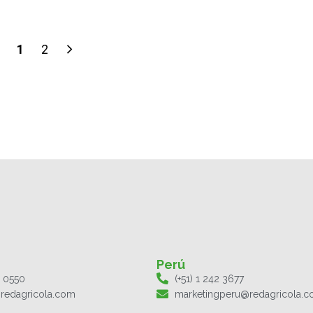
1
2
Perú
1 0550
(+51) 1 242 3677
redagricola.com
marketingperu@redagricola.