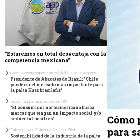
“Estaremos en total desventaja con la
competencia mexicana”
Gremio espera superar en calidad a la palta peruana
Presidente de Abacates do Brasil: “Chile
puede ser el mercado más importante para
la palta Hass brasileña”
Una mirada al mercado de EE UU
“El consumidor norteamericano busca
marcas que tengan un impacto social y/o
Cómo p
ambiental positivo”
para s
Entrevista con Francisco Contardo Sfeir
Sostenibilidad de la industria de la palta