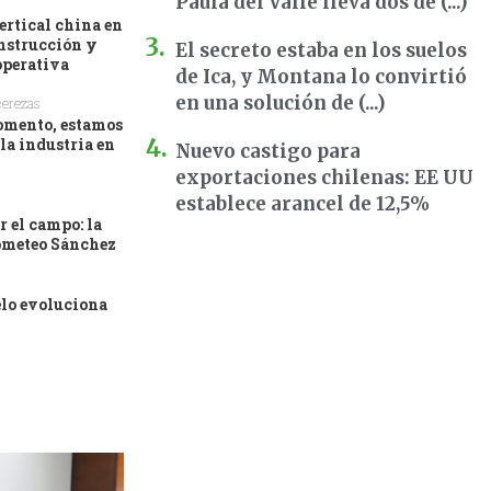
Paula del Valle lleva dos dé (...)
ertical china en
onstrucción y
El secreto estaba en los suelos
operativa
de Ica, y Montana lo convirtió
en una solución de (...)
cerezas
momento, estamos
 la industria en
Nuevo castigo para
exportaciones chilenas: EE UU
establece arancel de 12,5%
r el campo: la
ometeo Sánchez
elo evoluciona