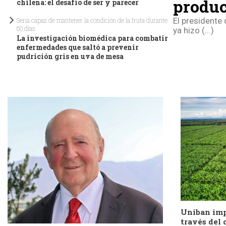
produc
chilena: el desafío de ser y parecer
El presidente 
Sería capaz de mantener la condición de la fruta durante
60 días
ya hizo (...)
La investigación biomédica para combatir
enfermedades que saltó a prevenir
pudrición gris en uva de mesa
Uniban imp
través del