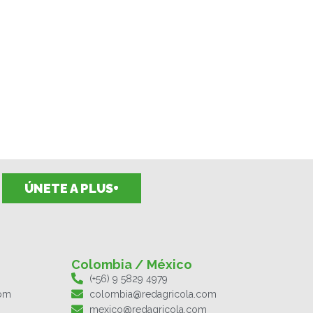
ÚNETE A PLUS+
Colombia / México
(+56) 9 5829 4979
com
colombia@redagricola.com
mexico@redagricola.com