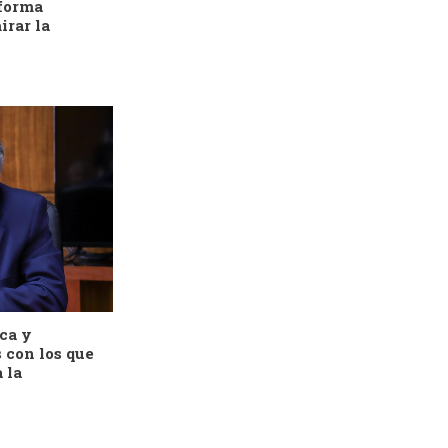
forma
irar la
ca y
 con los que
 la