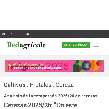
Ir
al
contenido
Inicia Sesión o Registrate
ÚNETE A PLUS+
.
.
Cultivos
Frutales
Cereza
Análisis de la temporada 2025/26 de cerezas
Cerezas 2025/26: "En este