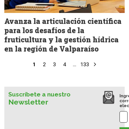
Avanza la articulación científica
para los desafíos de la
fruticultura y la gestión hídrica
en la región de Valparaíso
1
2
3
4
...
133
Suscríbete a nuestro
Ingr
Newsletter
cor
elec