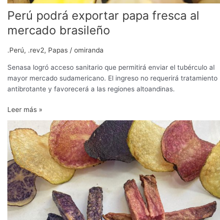
Perú podrá exportar papa fresca al
mercado brasileño
.Perú
,
.rev2
,
Papas
/
omiranda
Senasa logró acceso sanitario que permitirá enviar el tubérculo al
mayor mercado sudamericano. El ingreso no requerirá tratamiento
antibrotante y favorecerá a las regiones altoandinas.
Leer más »
Nuevas
variedades
de
papa
desde
el
sur
del
mundo