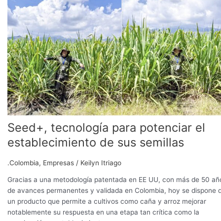
tecnología
para
potenciar
el
establecimiento
de
sus
semillas
Seed+, tecnología para potenciar el
establecimiento de sus semillas
.Colombia
,
Empresas
/
Keilyn Itriago
Gracias a una metodología patentada en EE UU, con más de 50 añ
de avances permanentes y validada en Colombia, hoy se dispone 
un producto que permite a cultivos como caña y arroz mejorar
notablemente su respuesta en una etapa tan crítica como la