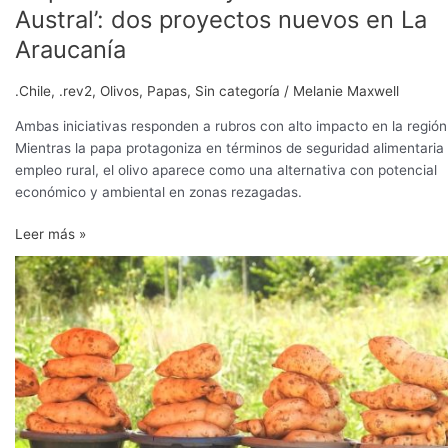
Austral’: dos proyectos nuevos en La
Araucanía
.Chile
,
.rev2
,
Olivos
,
Papas
,
Sin categoría
/
Melanie Maxwell
Ambas iniciativas responden a rubros con alto impacto en la región
Mientras la papa protagoniza en términos de seguridad alimentaria
empleo rural, el olivo aparece como una alternativa con potencial
económico y ambiental en zonas rezagadas.
Leer más »
Investigación
en
papa
y
camote
atrae
a
firma
china