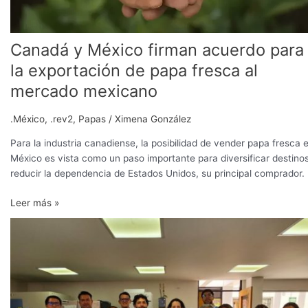
papa
fresca
al
Canadá y México firman acuerdo para
mercado
mexicano
la exportación de papa fresca al
mercado mexicano
.México
,
.rev2
,
Papas
/
Ximena González
Para la industria canadiense, la posibilidad de vender papa fresca 
México es vista como un paso importante para diversificar destino
reducir la dependencia de Estados Unidos, su principal comprador.
Leer más »
Países
de
la
región
andina
fortalecen