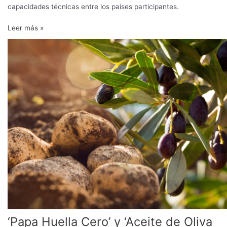
capacidades técnicas entre los países participantes.
Leer más »
‘Papa
Huella
Cero’
y
‘Aceite
de
Oliva
Austral’:
dos
proyectos
nuevos
en
La
Araucanía
‘Papa Huella Cero’ y ‘Aceite de Oliva