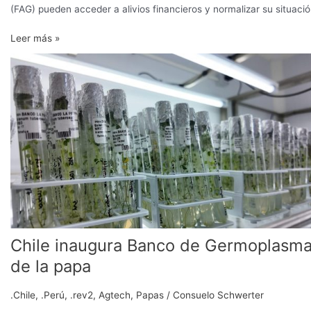
(FAG) pueden acceder a alivios financieros y normalizar su situació
Leer más »
Chile
inaugura
Banco
de
Germoplasma
de
la
papa
Chile inaugura Banco de Germoplasm
de la papa
.Chile
,
.Perú
,
.rev2
,
Agtech
,
Papas
/
Consuelo Schwerter