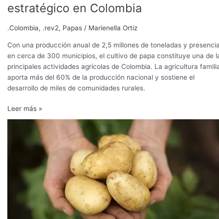
estratégico en Colombia
.Colombia
,
.rev2
,
Papas
/
Marienella Ortiz
Con una producción anual de 2,5 millones de toneladas y presenci
en cerca de 300 municipios, el cultivo de papa constituye una de l
principales actividades agrícolas de Colombia. La agricultura famili
aporta más del 60% de la producción nacional y sostiene el
desarrollo de miles de comunidades rurales.
Leer más »
Canadá
y
México
firman
acuerdo
para
la
exportación
de