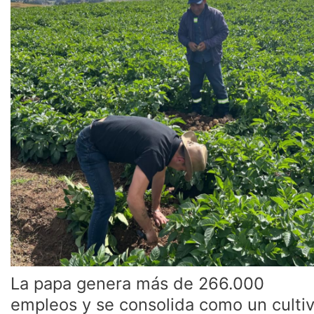
más
de
266.000
empleos
y
se
consolida
como
un
cultivo
estratégico
en
Colombia
La papa genera más de 266.000
empleos y se consolida como un culti