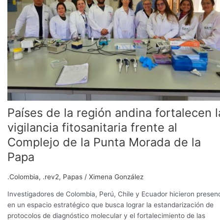
la
vigilancia
fitosanitaria
frente
al
Complejo
de
la
Punta
Morada
Países de la región andina fortalecen l
de
la
vigilancia fitosanitaria frente al
Papa
Complejo de la Punta Morada de la
Papa
.Colombia
,
.rev2
,
Papas
/
Ximena González
Investigadores de Colombia, Perú, Chile y Ecuador hicieron presen
en un espacio estratégico que busca lograr la estandarización de
protocolos de diagnóstico molecular y el fortalecimiento de las