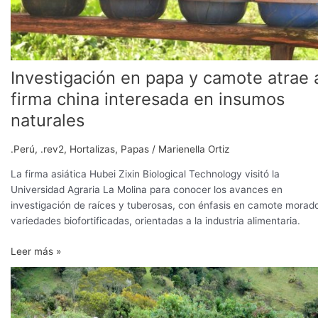
interesada
en
insumos
naturales
Investigación en papa y camote atrae 
firma china interesada en insumos
naturales
.Perú
,
.rev2
,
Hortalizas
,
Papas
/
Marienella Ortiz
La firma asiática Hubei Zixin Biological Technology visitó la
Universidad Agraria La Molina para conocer los avances en
investigación de raíces y tuberosas, con énfasis en camote morad
variedades biofortificadas, orientadas a la industria alimentaria.
Leer más »
Alivios
financieros
para