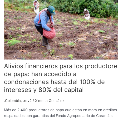
los
productores
de
papa:
han
accedido
a
condonaciones
hasta
del
100%
Alivios financieros para los productore
de
intereses
de papa: han accedido a
y
condonaciones hasta del 100% de
80%
del
intereses y 80% del capital
capital
.Colombia
,
.rev2
/
Ximena González
Más de 2.400 productores de papa que están en mora en créditos
respaldados con garantías del Fondo Agropecuario de Garantías