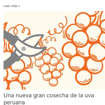
Leer más »
Una
nueva
gran
cosecha
de
la
uva
peruana
Una nueva gran cosecha de la uva
peruana