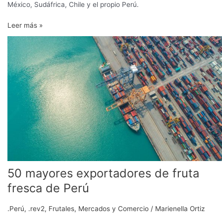
México, Sudáfrica, Chile y el propio Perú.
Leer más »
50
mayores
exportadores
de
fruta
fresca
de
Perú
50 mayores exportadores de fruta
fresca de Perú
.Perú
,
.rev2
,
Frutales
,
Mercados y Comercio
/
Marienella Ortiz