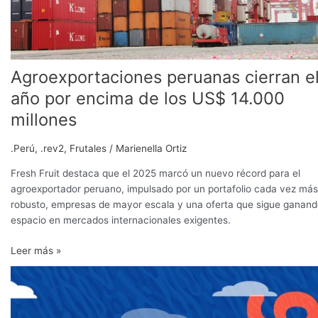
14.000
millones
Agroexportaciones peruanas cierran e
año por encima de los US$ 14.000
millones
.Perú
,
.rev2
,
Frutales
/
Marienella Ortiz
Fresh Fruit destaca que el 2025 marcó un nuevo récord para el
agroexportador peruano, impulsado por un portafolio cada vez más
robusto, empresas de mayor escala y una oferta que sigue ganan
espacio en mercados internacionales exigentes.
Leer más »
Creciente
volatilidad
en