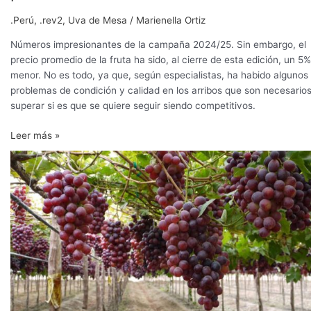
.Perú
,
.rev2
,
Uva de Mesa
/
Marienella Ortiz
Números impresionantes de la campaña 2024/25. Sin embargo, el
precio promedio de la fruta ha sido, al cierre de esta edición, un 5%
menor. No es todo, ya que, según especialistas, ha habido algunos
problemas de condición y calidad en los arribos que son necesario
superar si es que se quiere seguir siendo competitivos.
Leer más »
Uva
peruana
camino
a
cerrar
campaña
con
US$
2.000
millones
exportados