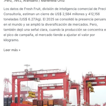
.Perú
,
.rev2
,
Arándano
/
Marienella Ortiz
Los datos de Fresh Fruit, división de inteligencia comercial de Prec
Consultoría, estiman un cierre de US$ 2,584 millones y 412,156
toneladas (US$ 6.27/kg). El 2025 se consolidó la presencia peruan
en el mundo y se amplió la diversificación de mercados. Pero,
también dejó una señal clara, cuando la producción se concentra 
el pico de campaña, el mercado tiende a ajustar el valor por
kilogramo.
Leer más »
Agroexportaciones
peruanas
cierran
el
año
por
encima
de
los
US$