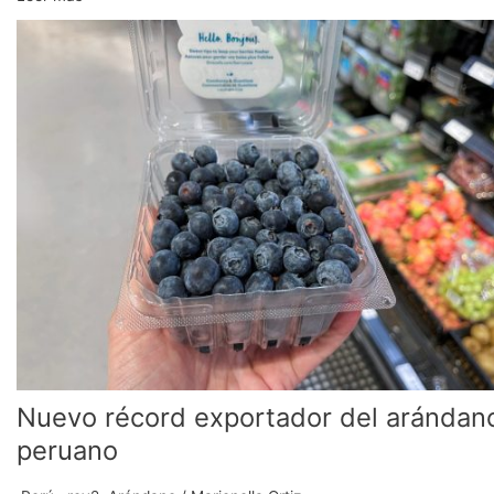
Nuevo
récord
exportador
del
arándano
peruano
Nuevo récord exportador del arándan
peruano