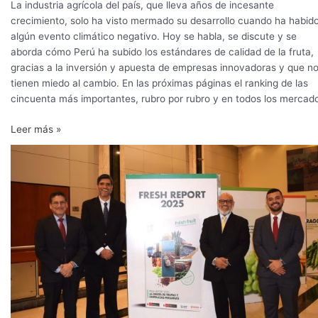
La industria agrícola del país, que lleva años de incesante
crecimiento, solo ha visto mermado su desarrollo cuando ha habid
algún evento climático negativo. Hoy se habla, se discute y se
aborda cómo Perú ha subido los estándares de calidad de la fruta,
gracias a la inversión y apuesta de empresas innovadoras y que n
tienen miedo al cambio. En las próximas páginas el ranking de las
cincuenta más importantes, rubro por rubro y en todos los mercad
Leer más »
Perú
rumbo
a
superar
los
US$37
mil
millones
en
agroexportaciones
al