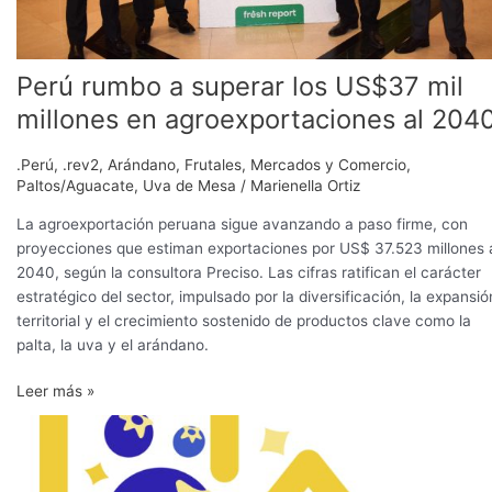
2040
Perú rumbo a superar los US$37 mil
millones en agroexportaciones al 204
.Perú
,
.rev2
,
Arándano
,
Frutales
,
Mercados y Comercio
,
Paltos/Aguacate
,
Uva de Mesa
/
Marienella Ortiz
La agroexportación peruana sigue avanzando a paso firme, con
proyecciones que estiman exportaciones por US$ 37.523 millones 
2040, según la consultora Preciso. Las cifras ratifican el carácter
estratégico del sector, impulsado por la diversificación, la expansió
territorial y el crecimiento sostenido de productos clave como la
palta, la uva y el arándano.
Leer más »
Campaña
histórica
en