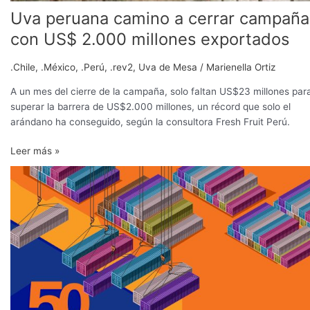
Uva peruana camino a cerrar campaña
con US$ 2.000 millones exportados
.Chile
,
.México
,
.Perú
,
.rev2
,
Uva de Mesa
/
Marienella Ortiz
A un mes del cierre de la campaña, solo faltan US$23 millones par
superar la barrera de US$2.000 millones, un récord que solo el
arándano ha conseguido, según la consultora Fresh Fruit Perú.
Leer más »
50
mayores
exportadores
de
fruta
fresca
en
el
Perú