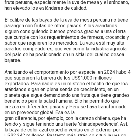
fruta peruana, especialmente la uva de mesa y el arándano,
han elevado los estándares de calidad.
El calibre de las bayas de la uva de mesa peruana no tiene
parangón con frutas de otros países. Y los arándanos
siguen consiguiendo buenos precios gracias a una oferta
que cumple con los requerimientos de firmeza, crocancia y
sabor que requieren los mercados. La vara está muy alta
para los competidores, que ven cómo la industria agrícola
del país se ha posicionado en un sitial del cual no desea
bajarse.
Analizando el comportamiento por especie, en 2024 hubo 4
que superaron la barrera de los US$1.000 millones
exportados. Para nadie es un misterio el hecho de que los
arándanos sigan en plena senda de crecimiento, en un
planeta que sigue demandando una fruta que tiene grandes
beneficios para la salud humana. Ello ha permitido que
crezca en diferentes países y Perú se haya transformado
en un proveedor global. Esa es la
gran diferencia, por ejemplo, con la cereza chilena, que ha
tenido y sigue teniendo una fuerte ‘chinadependencia’. Así,
la baya de color azul cosechó ventas en el exterior por
US$2.342 millones. Bastante más atrás se situó la uva de