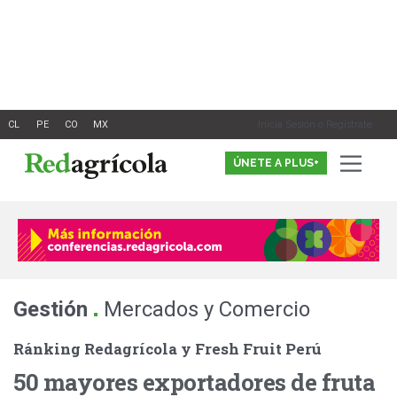
Ir
al
contenido
Inicia Sesión o Registrate
ÚNETE A PLUS+
.
Gestión
Mercados y Comercio
Ránking Redagrícola y Fresh Fruit Perú
50 mayores exportadores de fruta