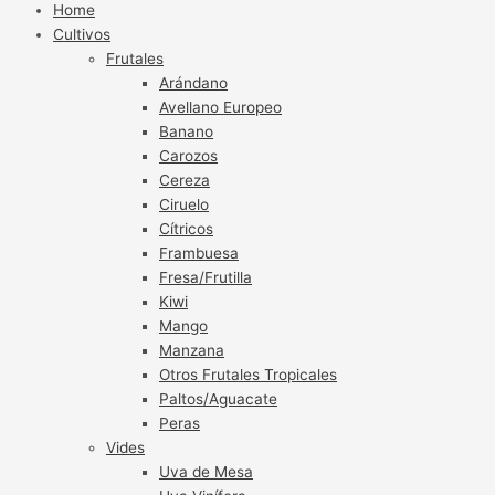
Home
Cultivos
Frutales
Arándano
Avellano Europeo
Banano
Carozos
Cereza
Ciruelo
Cítricos
Frambuesa
Fresa/Frutilla
Kiwi
Mango
Manzana
Otros Frutales Tropicales
Paltos/Aguacate
Peras
Vides
Uva de Mesa