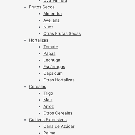
Uva Vinífera
Frutos Secos
Almendra
Avellana
Nuez
Otras Frutas Secas
Hortalizas
Tomate
Papas
Lechuga
Espárragos
Capsicum
Otras Hortalizas
Cereales
Trigo
Maíz
Arroz
Otros Cereales
Cultivos Extensivos
Caña de Azúcar
Palma