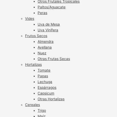
Otros Frutales Tropicales
Paltos/Aguacate
Peras
Vides
Uva de Mesa
Uva Vinífera
Frutos Secos
Almendra
Avellana
Nuez
Otras Frutas Secas
Hortalizas
Tomate
Papas
Lechuga
Espárragos
Capsicum
Otras Hortalizas
Cereales
Trigo
Maíz