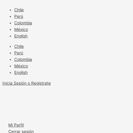
Ir
al
Chile
contenido
Perú
Colombia
México
English
Chile
Perú
Colombia
México
English
Inicia Sesión o Registrate
Mi Perfil
Cerrar sesión