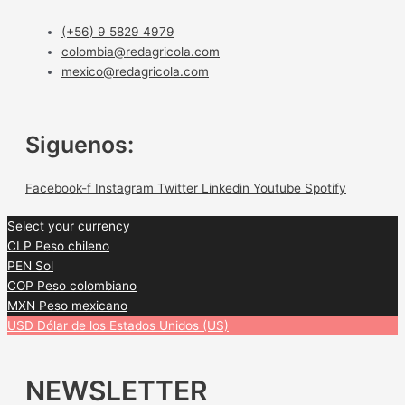
(+56) 9 5829 4979
colombia@redagricola.com
mexico@redagricola.com
Siguenos:
Facebook-f
Instagram
Twitter
Linkedin
Youtube
Spotify
Select your currency
CLP
Peso chileno
PEN
Sol
COP
Peso colombiano
MXN
Peso mexicano
USD
Dólar de los Estados Unidos (US)
NEWSLETTER