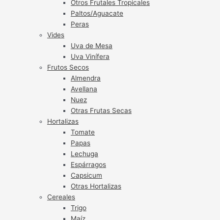
Otros Frutales Tropicales
Paltos/Aguacate
Peras
Vides
Uva de Mesa
Uva Vinífera
Frutos Secos
Almendra
Avellana
Nuez
Otras Frutas Secas
Hortalizas
Tomate
Papas
Lechuga
Espárragos
Capsicum
Otras Hortalizas
Cereales
Trigo
Maíz