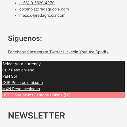
(+56) 9 5829 4979
colombia@redagricola.com
mexico@redagricola.com
Siguenos:
Facebook-f
Instagram
Twitter
Linkedin
Youtube
Spotify
Select your currency
CLP
Peso chileno
PEN
Sol
COP
Peso colombiano
MXN
Peso mexicano
USD
Dólar de los Estados Unidos (US)
NEWSLETTER