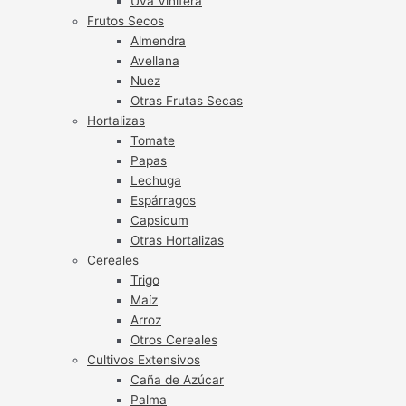
Uva Vinífera
Frutos Secos
Almendra
Avellana
Nuez
Otras Frutas Secas
Hortalizas
Tomate
Papas
Lechuga
Espárragos
Capsicum
Otras Hortalizas
Cereales
Trigo
Maíz
Arroz
Otros Cereales
Cultivos Extensivos
Caña de Azúcar
Palma