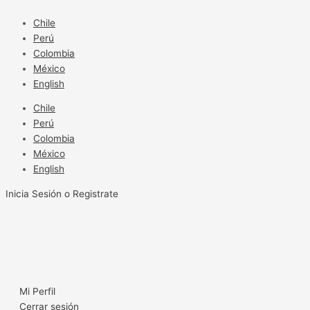
Ir
al
Chile
contenido
Perú
Colombia
México
English
Chile
Perú
Colombia
México
English
Inicia Sesión o Registrate
Mi Perfil
Cerrar sesión