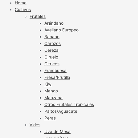
Home
Cultivos
Frutales
Arándano
Avellano Europeo
Banano
Carozos
Cereza
Ciruelo
Cítricos
Frambuesa
Fresa/Frutilla
Kiwi
Mango
Manzana
Otros Frutales Tropicales
Paltos/Aguacate
Peras
Vides
Uva de Mesa