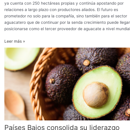
ya cuenta con 250 hectáreas propias y continúa apostando por
relaciones a largo plazo con productores aliados. El futuro es
prometedor no solo para la compañía, sino también para el sector
aguacatero que de continuar por la senda crecimiento puede llegar
posicionarse como el tercer proveedor de aguacate a nivel mundial
Leer más »
Países
Bajos
consolida
su
liderazgo
como
principal
destino
del
aguacate
Hass
colombiano
Países Bajos consolida su liderazgo