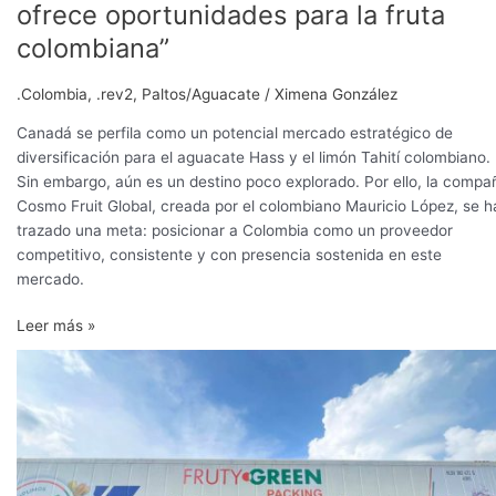
ofrece oportunidades para la fruta
colombiana”
.Colombia
,
.rev2
,
Paltos/Aguacate
/
Ximena González
Canadá se perfila como un potencial mercado estratégico de
diversificación para el aguacate Hass y el limón Tahití colombiano.
Sin embargo, aún es un destino poco explorado. Por ello, la compa
Cosmo Fruit Global, creada por el colombiano Mauricio López, se h
trazado una meta: posicionar a Colombia como un proveedor
competitivo, consistente y con presencia sostenida en este
mercado.
Leer más »
“Tenemos
que
volvernos
‘obsesivos’
con
la