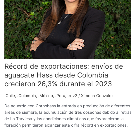
desde
Colombia
crecieron
26,3%
durante
el
2023
Récord de exportaciones: envíos de
aguacate Hass desde Colombia
crecieron 26,3% durante el 2023
.Chile
,
.Colombia
,
.México
,
.Perú
,
.rev2
/
Ximena González
De acuerdo con Corpohass la entrada en producción de diferentes
áreas de siembra, la acumulación de tres cosechas debido al retra
de La Traviesa y las condiciones climáticas que favorecieron la
floración permitieron alcanzar esta cifra récord en exportaciones.