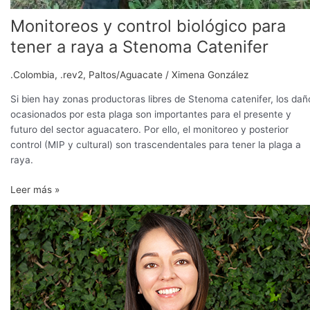
Monitoreos y control biológico para
tener a raya a Stenoma Catenifer
.Colombia
,
.rev2
,
Paltos/Aguacate
/
Ximena González
Si bien hay zonas productoras libres de Stenoma catenifer, los dañ
ocasionados por esta plaga son importantes para el presente y
futuro del sector aguacatero. Por ello, el monitoreo y posterior
control (MIP y cultural) son trascendentales para tener la plaga a
raya.
Leer más »
Récord
de
exportaciones:
envíos
de
aguacate
Hass