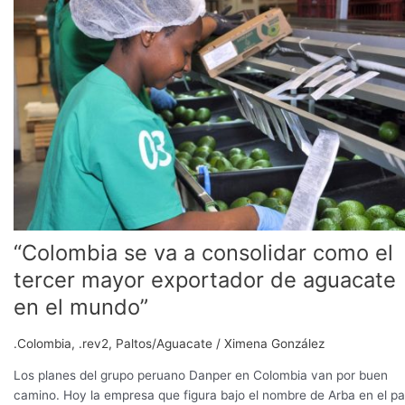
va
a
consolidar
como
el
tercer
mayor
exportador
de
aguacate
en
el
“Colombia se va a consolidar como el
mundo”
tercer mayor exportador de aguacate
en el mundo”
.Colombia
,
.rev2
,
Paltos/Aguacate
/
Ximena González
Los planes del grupo peruano Danper en Colombia van por buen
camino. Hoy la empresa que figura bajo el nombre de Arba en el pa