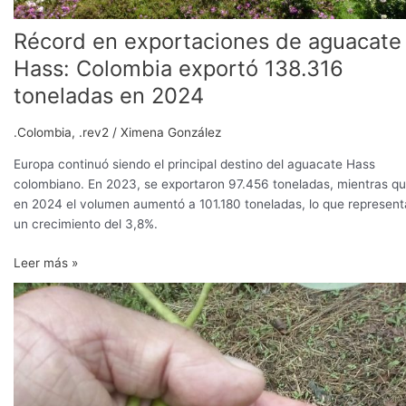
Récord en exportaciones de aguacate
Hass: Colombia exportó 138.316
toneladas en 2024
.Colombia
,
.rev2
/
Ximena González
Europa continuó siendo el principal destino del aguacate Hass
colombiano. En 2023, se exportaron 97.456 toneladas, mientras q
en 2024 el volumen aumentó a 101.180 toneladas, lo que represent
un crecimiento del 3,8%.
Leer más »
Monitoreos
y
control
biológico
para
tener