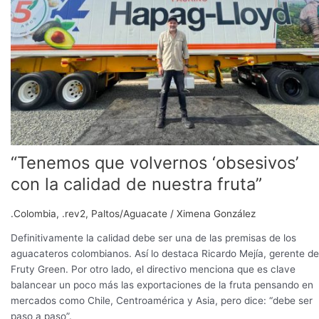
calidad
de
nuestra
fruta”
“Tenemos que volvernos ‘obsesivos’
con la calidad de nuestra fruta”
.Colombia
,
.rev2
,
Paltos/Aguacate
/
Ximena González
Definitivamente la calidad debe ser una de las premisas de los
aguacateros colombianos. Así lo destaca Ricardo Mejía, gerente de
Fruty Green. Por otro lado, el directivo menciona que es clave
balancear un poco más las exportaciones de la fruta pensando en
mercados como Chile, Centroamérica y Asia, pero dice: “debe ser
paso a paso”.