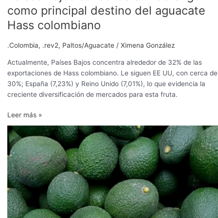
como principal destino del aguacate
Hass colombiano
.Colombia
,
.rev2
,
Paltos/Aguacate
/
Ximena González
Actualmente, Países Bajos concentra alrededor de 32% de las
exportaciones de Hass colombiano. Le siguen EE UU, con cerca de
30%; España (7,23%) y Reino Unido (7,01%), lo que evidencia la
creciente diversificación de mercados para esta fruta.
Leer más »
“El
mercado
canadiense
existe,
crece
y
ofrece
oportunidades
para