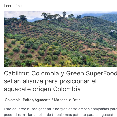
Leer más »
Cabilfrut
Colombia
y
Green
SuperFood
sellan
alianza
para
posicionar
el
aguacate
Cabilfrut Colombia y Green SuperFoo
origen
sellan alianza para posicionar el
Colombia
aguacate origen Colombia
.Colombia
,
Paltos/Aguacate
/
Marienella Ortiz
Este acuerdo busca generar sinergias entre ambas compañías par
poder desarrollar un plan de trabajo más potente para el aguacate