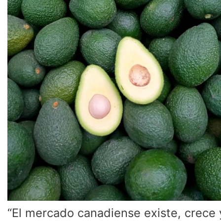
la
fruta
colombiana”
“El mercado canadiense existe, crece 