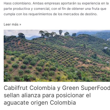
Hass colombiano. Ambas empresas aportarán su experiencia en la
parte productiva y comercial, con el fin de obtener una fruta que
cumpla con los requerimientos de los mercados de destino.
Leer más »
Cabilfrut
Colombia
y
Green
SuperFood
sellan
alianza
para
posicionar
el
aguacate
Cabilfrut Colombia y Green SuperFoo
origen
sellan alianza para posicionar el
Colombia
aguacate origen Colombia