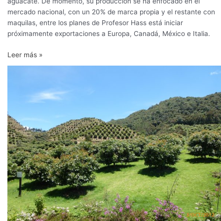
aguacate. De momento, su producción se ha enfocado en el
mercado nacional, con un 20% de marca propia y el restante con
maquilas, entre los planes de Profesor Hass está iniciar
próximamente exportaciones a Europa, Canadá, México e Italia.
Leer más »
Récord
en
exportaciones
de
aguacate
Hass:
Colombia
exportó
138.316
toneladas
en
2024