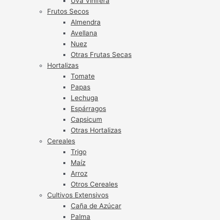
Uva Vinífera
Frutos Secos
Almendra
Avellana
Nuez
Otras Frutas Secas
Hortalizas
Tomate
Papas
Lechuga
Espárragos
Capsicum
Otras Hortalizas
Cereales
Trigo
Maíz
Arroz
Otros Cereales
Cultivos Extensivos
Caña de Azúcar
Palma