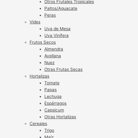
Otros Frutales Tropicales
Paltos/Aguacate
Peras
Vides
Uva de Mesa
Uva Vinífera
Frutos Secos
Almendra
Avellana
Nuez
Otras Frutas Secas
Hortalizas
Tomate
Papas
Lechuga
Espárragos
Capsicum
Otras Hortalizas
Cereales
Trigo
Maíz