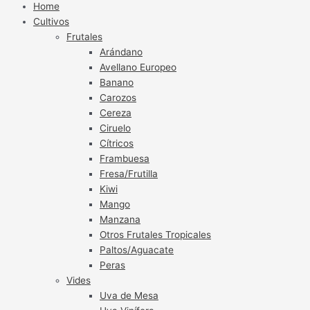
Home
Cultivos
Frutales
Arándano
Avellano Europeo
Banano
Carozos
Cereza
Ciruelo
Cítricos
Frambuesa
Fresa/Frutilla
Kiwi
Mango
Manzana
Otros Frutales Tropicales
Paltos/Aguacate
Peras
Vides
Uva de Mesa