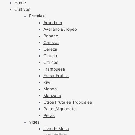
Home
Cultivos
Frutales
Arándano
Avellano Europeo
Banano
Carozos
Cereza
Ciruelo
Cítricos
Frambuesa
Fresa/Frutilla
Kiwi
Mango
Manzana
Otros Frutales Tropicales
Paltos/Aguacate
Peras
Vides
Uva de Mesa