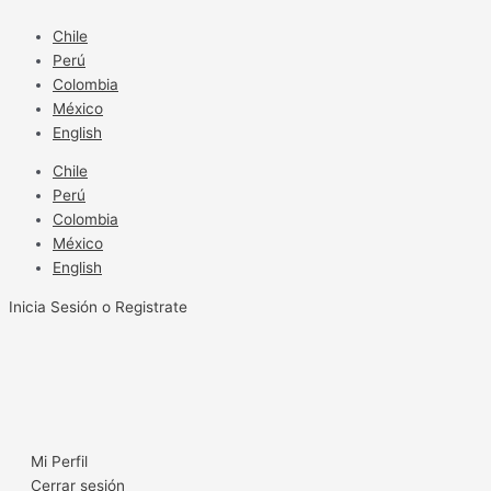
Ir
al
Chile
contenido
Perú
Colombia
México
English
Chile
Perú
Colombia
México
English
Inicia Sesión o Registrate
Mi Perfil
Cerrar sesión