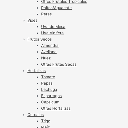
Otros Frutales Tropicales
Paltos/Aguacate
Peras
Vides
Uva de Mesa
Uva Vinífera
Frutos Secos
Almendra
Avellana
Nuez
Otras Frutas Secas
Hortalizas
Tomate
Papas
Lechuga
Espárragos
Capsicum
Otras Hortalizas
Cereales
Trigo
Maíz