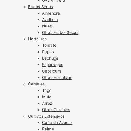
Uva Vinífera
Frutos Secos
Almendra
Avellana
Nuez
Otras Frutas Secas
Hortalizas
Tomate
Papas
Lechuga
Espárragos
Capsicum
Otras Hortalizas
Cereales
Trigo
Maíz
Arroz
Otros Cereales
Cultivos Extensivos
Caña de Azúcar
Palma