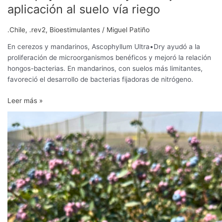
aplicación al suelo vía riego
.Chile
,
.rev2
,
Bioestimulantes
/
Miguel Patiño
En cerezos y mandarinos, Ascophyllum Ultra•Dry ayudó a la
proliferación de microorganismos benéficos y mejoró la relación
hongos-bacterias. En mandarinos, con suelos más limitantes,
favoreció el desarrollo de bacterias fijadoras de nitrógeno.
Leer más »
Si
cultivas
arándanos,
anota
esto
en
tu
agenda:
Día
de