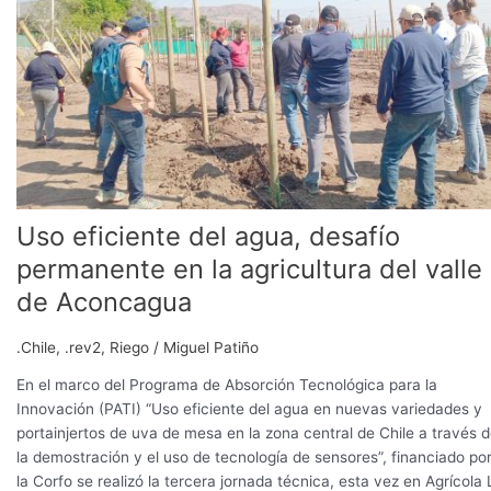
en
la
agricultura
del
valle
de
Aconcagua
Uso eficiente del agua, desafío
permanente en la agricultura del valle
de Aconcagua
.Chile
,
.rev2
,
Riego
/
Miguel Patiño
En el marco del Programa de Absorción Tecnológica para la
Innovación (PATI) “Uso eficiente del agua en nuevas variedades y
portainjertos de uva de mesa en la zona central de Chile a través 
la demostración y el uso de tecnología de sensores”, financiado po
la Corfo se realizó la tercera jornada técnica, esta vez en Agrícola 