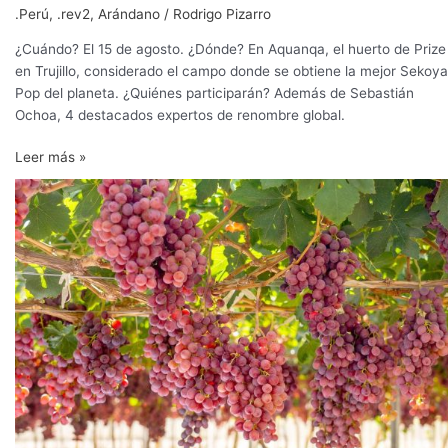
.Perú
,
.rev2
,
Arándano
/
Rodrigo Pizarro
¿Cuándo? El 15 de agosto. ¿Dónde? En Aquanqa, el huerto de Prize
en Trujillo, considerado el campo donde se obtiene la mejor Sekoya
Pop del planeta. ¿Quiénes participarán? Además de Sebastián
Ochoa, 4 destacados expertos de renombre global.
Leer más »
Comienza
programa
para
optimizar
el
uso
del
agua
en
nuevas
variedades
de