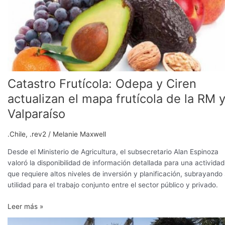
Odepa
y
Ciren
actualizan
el
mapa
frutícola
Catastro Frutícola: Odepa y Ciren
de
la
actualizan el mapa frutícola de la RM 
RM
Valparaíso
y
Valparaíso
.Chile
,
.rev2
/
Melanie Maxwell
Desde el Ministerio de Agricultura, el subsecretario Alan Espinoza
valoró la disponibilidad de información detallada para una actividad
que requiere altos niveles de inversión y planificación, subrayando
utilidad para el trabajo conjunto entre el sector público y privado.
Leer más »
Escasez