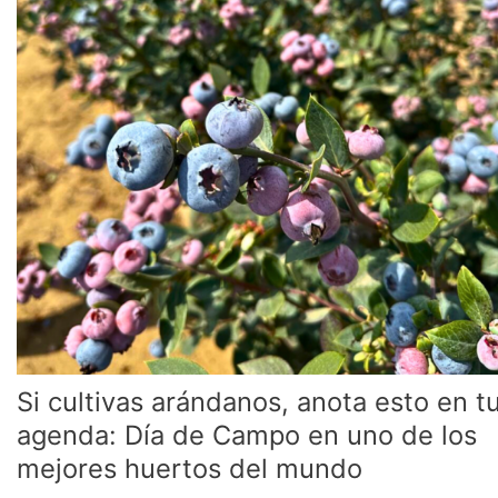
Campo
en
uno
de
los
mejores
huertos
del
mundo
Si cultivas arándanos, anota esto en t
agenda: Día de Campo en uno de los
mejores huertos del mundo