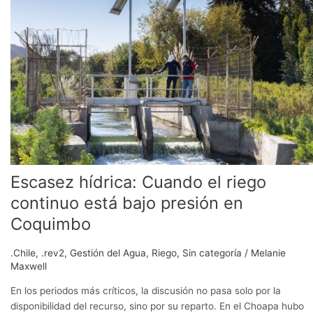
hídrica:
Cuando
el
riego
continuo
está
bajo
presión
en
Coquimbo
Escasez hídrica: Cuando el riego
continuo está bajo presión en
Coquimbo
.Chile
,
.rev2
,
Gestión del Agua
,
Riego
,
Sin categoría
/
Melanie
Maxwell
En los periodos más críticos, la discusión no pasa solo por la
disponibilidad del recurso, sino por su reparto. En el Choapa hubo