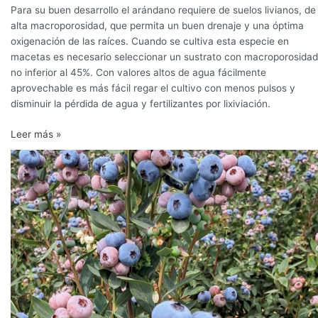
Para su buen desarrollo el arándano requiere de suelos livianos, de
alta macroporosidad, que permita un buen drenaje y una óptima
oxigenación de las raíces. Cuando se cultiva esta especie en
macetas es necesario seleccionar un sustrato con macroporosidad
no inferior al 45%. Con valores altos de agua fácilmente
aprovechable es más fácil regar el cultivo con menos pulsos y
disminuir la pérdida de agua y fertilizantes por lixiviación.
Leer más »
Agua
y
arándanos:
Inversión
inteligente
para
una
competitividad
sostenible