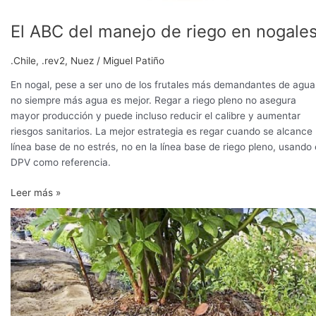
El ABC del manejo de riego en nogale
.Chile
,
.rev2
,
Nuez
/
Miguel Patiño
En nogal, pese a ser uno de los frutales más demandantes de agua
no siempre más agua es mejor. Regar a riego pleno no asegura
mayor producción y puede incluso reducir el calibre y aumentar
riesgos sanitarios. La mejor estrategia es regar cuando se alcance 
línea base de no estrés, no en la línea base de riego pleno, usando 
DPV como referencia.
Leer más »
Sustrato
y
riego
en
arándano