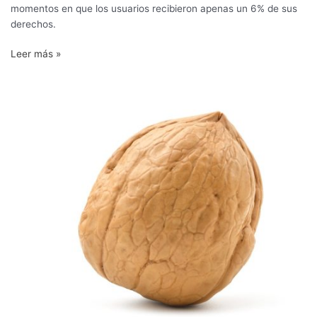
momentos en que los usuarios recibieron apenas un 6% de sus
derechos.
Leer más »
El
ABC
del
manejo
de
riego
en
nogales