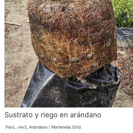
Sustrato y riego en arándano
.Perú
,
.rev2
,
Arándano
/
Marienella Ortiz