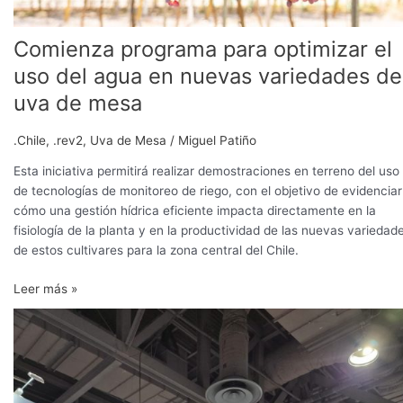
uva
de
Comienza programa para optimizar el
mesa
uso del agua en nuevas variedades de
uva de mesa
.Chile
,
.rev2
,
Uva de Mesa
/
Miguel Patiño
Esta iniciativa permitirá realizar demostraciones en terreno del uso
de tecnologías de monitoreo de riego, con el objetivo de evidenciar
cómo una gestión hídrica eficiente impacta directamente en la
fisiología de la planta y en la productividad de las nuevas variedad
de estos cultivares para la zona central del Chile.
Leer más »
Water
Partners
recibe
Outstanding
Partnership