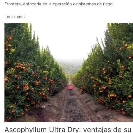
Frontera, enfocada en la operación de sistemas de riego.
Leer más »
Ascophyllum
Ultra
Dry:
ventajas
de
su
aplicación
al
suelo
vía
riego
Ascophyllum Ultra Dry: ventajas de su