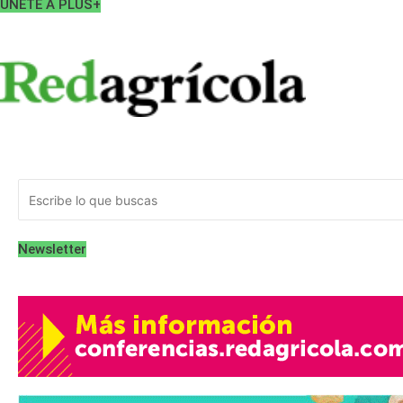
ÚNETE A PLUS+
Home
Cultivos
Tecnología
Gestión
Empresas
Vid
Home
Cultivos
Tecnología
Gestión
Empresas
Vid
Newsletter