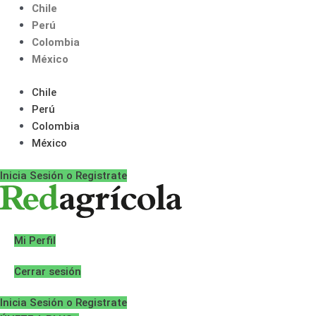
Ir
Chile
al
Perú
contenido
Colombia
México
Chile
Perú
Colombia
México
Inicia Sesión o Registrate
Mi Perfil
Cerrar sesión
Inicia Sesión o Registrate