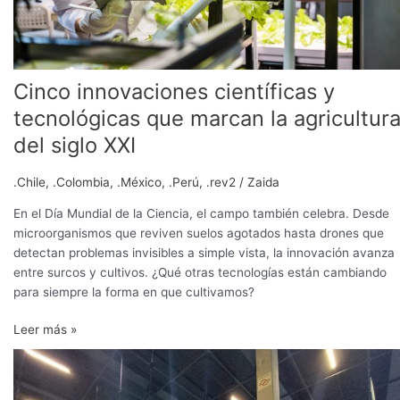
siglo
XXI
Cinco innovaciones científicas y
tecnológicas que marcan la agricultur
del siglo XXI
.Chile
,
.Colombia
,
.México
,
.Perú
,
.rev2
/
Zaida
En el Día Mundial de la Ciencia, el campo también celebra. Desde
microorganismos que reviven suelos agotados hasta drones que
detectan problemas invisibles a simple vista, la innovación avanza
entre surcos y cultivos. ¿Qué otras tecnologías están cambiando
para siempre la forma en que cultivamos?
Leer más »
Desde
un
Brasil