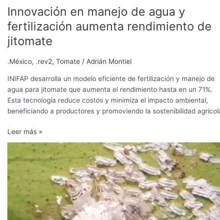
Innovación en manejo de agua y
fertilización aumenta rendimiento de
jitomate
.México
,
.rev2
,
Tomate
/
Adrián Montiel
INIFAP desarrolla un modelo eficiente de fertilización y manejo de
agua para jitomate que aumenta el rendimiento hasta en un 71%.
Esta tecnología reduce costos y minimiza el impacto ambiental,
beneficiando a productores y promoviendo la sostenibilidad agrícol
Leer más »
Crisopas,
controladores
naturales
de
insectos
plaga