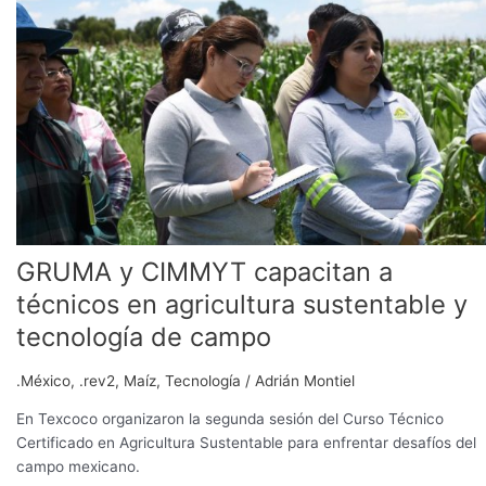
y
CIMMYT
capacitan
a
técnicos
en
agricultura
sustentable
y
tecnología
de
GRUMA y CIMMYT capacitan a
campo
técnicos en agricultura sustentable y
tecnología de campo
.México
,
.rev2
,
Maíz
,
Tecnología
/
Adrián Montiel
En Texcoco organizaron la segunda sesión del Curso Técnico
Certificado en Agricultura Sustentable para enfrentar desafíos del
campo mexicano.