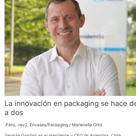
en
packaging
se
hace
de
a
dos
La innovación en packaging se hace d
a dos
.Perú
,
.rev2
,
Envases/Packaging
/
Marienella Ortiz
Germán Gambini es el presidente y CEO de Argentina, Chile,