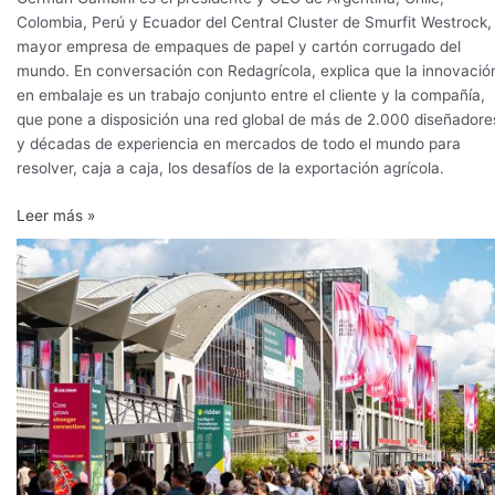
Colombia, Perú y Ecuador del Central Cluster de Smurfit Westrock, 
mayor empresa de empaques de papel y cartón corrugado del
mundo. En conversación con Redagrícola, explica que la innovació
en embalaje es un trabajo conjunto entre el cliente y la compañía,
que pone a disposición una red global de más de 2.000 diseñadore
y décadas de experiencia en mercados de todo el mundo para
resolver, caja a caja, los desafíos de la exportación agrícola.
Leer más »
GreenTech
Amsterdam
2026
premia
tecnologías
que
marcan
tendencias
en
la
producción