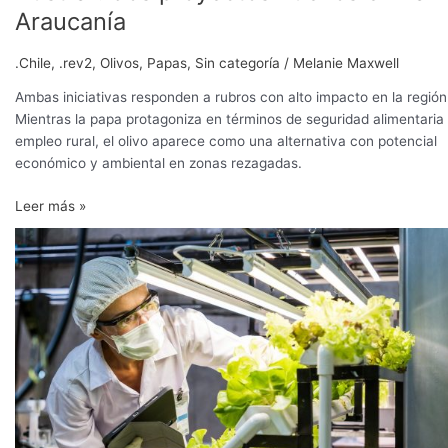
Araucanía
.Chile
,
.rev2
,
Olivos
,
Papas
,
Sin categoría
/
Melanie Maxwell
Ambas iniciativas responden a rubros con alto impacto en la región
Mientras la papa protagoniza en términos de seguridad alimentaria
empleo rural, el olivo aparece como una alternativa con potencial
económico y ambiental en zonas rezagadas.
Leer más »
Cinco
innovaciones
científicas
y
tecnológicas
que
marcan
la
agricultura
del