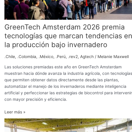
bajo
invernadero
GreenTech Amsterdam 2026 premia
tecnologías que marcan tendencias e
la producción bajo invernadero
.Chile
,
.Colombia
,
.México
,
.Perú
,
.rev2
,
Agtech
/
Melanie Maxwell
Las soluciones premiadas este año en GreenTech Amsterdam
muestran hacia dónde avanza la industria agrícola, con tecnología
que permiten obtener datos directamente desde las plantas,
automatizar el manejo de los invernaderos mediante inteligencia
artificial y perfeccionar las estrategias de biocontrol para intervenir
con mayor precisión y eficiencia.
Leer más »
Produce
destina