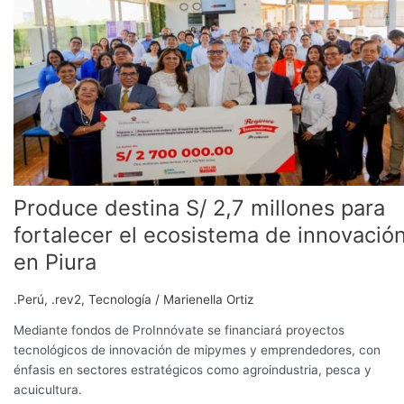
S/
2,7
millones
para
fortalecer
el
ecosistema
de
innovación
en
Produce destina S/ 2,7 millones para
Piura
fortalecer el ecosistema de innovació
en Piura
.Perú
,
.rev2
,
Tecnología
/
Marienella Ortiz
Mediante fondos de ProInnóvate se financiará proyectos
tecnológicos de innovación de mipymes y emprendedores, con
énfasis en sectores estratégicos como agroindustria, pesca y
acuicultura.