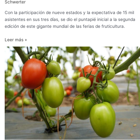
Schwerter
día
de
Con la participación de nueve estados y la expectativa de 15 mil
Fruit
asistentes en sus tres días, se dio el puntapié inicial a la segunda
Attraction
edición de este gigante mundial de las ferias de fruticultura.
São
Paulo
Leer más »
Innovación
en
manejo
de
agua
y
fertilización
aumenta
rendimiento
de
jitomate