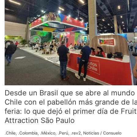
que
se
abre
al
mundo
a
Chile
con
el
pabellón
más
grande
de
Desde un Brasil que se abre al mundo
la
feria:
Chile con el pabellón más grande de l
lo
feria: lo que dejó el primer día de Fruit
que
Attraction São Paulo
dejó
el
.Chile
,
.Colombia
,
.México
,
.Perú
,
.rev2
,
Noticias
/
Consuelo
primer