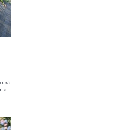
o una
e el