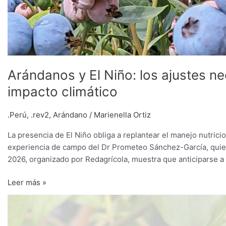
Arándanos y El Niño: los ajustes n
impacto climático
.Perú
,
.rev2
,
Arándano
/
Marienella Ortiz
La presencia de El Niño obliga a replantear el manejo nutrici
experiencia de campo del Dr Prometeo Sánchez-García, quien
2026, organizado por Redagrícola, muestra que anticiparse a 
Leer más »
Nutrir
el
arándano,