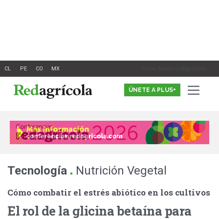
Ir
al
contenido
Inicia Sesión o Registrate
ÚNETE A PLUS+
.
Tecnología
Nutrición Vegetal
Cómo combatir el estrés abiótico en los cultivos
El rol de la glicina betaína para