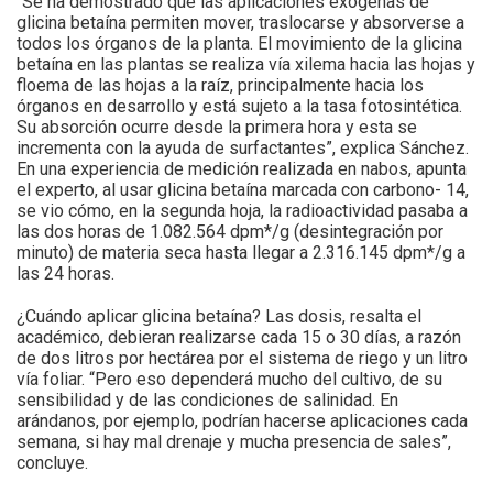
“Se ha demostrado que las aplicaciones exógenas de
glicina betaína permiten mover, traslocarse y absorverse a
todos los órganos de la planta. El movimiento de la glicina
betaína en las plantas se realiza vía xilema hacia las hojas y
floema de las hojas a la raíz, principalmente hacia los
órganos en desarrollo y está sujeto a la tasa fotosintética.
Su absorción ocurre desde la primera hora y esta se
incrementa con la ayuda de surfactantes”, explica Sánchez.
En una experiencia de medición realizada en nabos, apunta
el experto, al usar glicina betaína marcada con carbono- 14,
se vio cómo, en la segunda hoja, la radioactividad pasaba a
las dos horas de 1.082.564 dpm*/g (desintegración por
minuto) de materia seca hasta llegar a 2.316.145 dpm*/g a
las 24 horas.
¿Cuándo aplicar glicina betaína? Las dosis, resalta el
académico, debieran realizarse cada 15 o 30 días, a razón
de dos litros por hectárea por el sistema de riego y un litro
vía foliar. “Pero eso dependerá mucho del cultivo, de su
sensibilidad y de las condiciones de salinidad. En
arándanos, por ejemplo, podrían hacerse aplicaciones cada
semana, si hay mal drenaje y mucha presencia de sales”,
concluye.