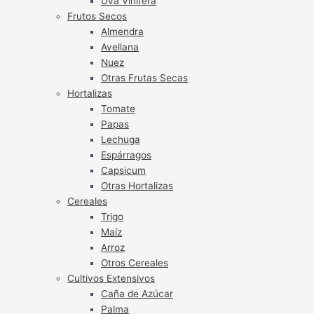
Uva Vinífera
Frutos Secos
Almendra
Avellana
Nuez
Otras Frutas Secas
Hortalizas
Tomate
Papas
Lechuga
Espárragos
Capsicum
Otras Hortalizas
Cereales
Trigo
Maíz
Arroz
Otros Cereales
Cultivos Extensivos
Caña de Azúcar
Palma