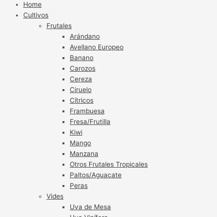
Home
Cultivos
Frutales
Arándano
Avellano Europeo
Banano
Carozos
Cereza
Ciruelo
Cítricos
Frambuesa
Fresa/Frutilla
Kiwi
Mango
Manzana
Otros Frutales Tropicales
Paltos/Aguacate
Peras
Vides
Uva de Mesa