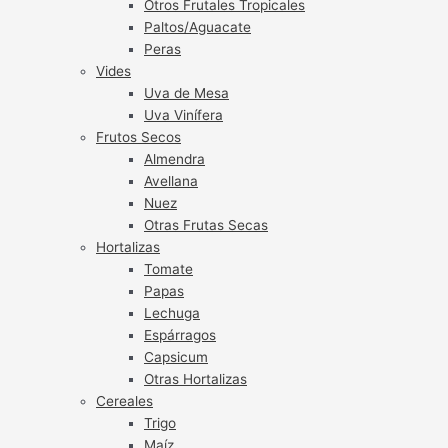
Otros Frutales Tropicales
Paltos/Aguacate
Peras
Vides
Uva de Mesa
Uva Vinífera
Frutos Secos
Almendra
Avellana
Nuez
Otras Frutas Secas
Hortalizas
Tomate
Papas
Lechuga
Espárragos
Capsicum
Otras Hortalizas
Cereales
Trigo
Maíz