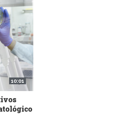
10:01
tivos
atológico