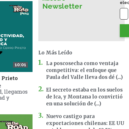
ele
Newsletter
Lo Más Leído
La poscosecha como ventaja
10:01
competitiva: el enfoque que
Paula del Valle lleva dos dé (...)
 Prieto
e
El secreto estaba en los suelos
d, llegamos
de Ica, y Montana lo convirtió
ad y
en una solución de (...)
Nuevo castigo para
exportaciones chilenas: EE UU