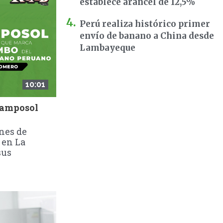
establece arancel de 12,5%
Perú realiza histórico primer
envío de banano a China desde
Lambayeque
10:01
Camposol
nes de
 en La
sus