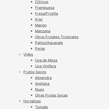
Cítricos
Frambuesa
Fresa/Frutilla
Kiwi
Mango
Manzana
Otros Frutales Tropicales
Paltos/Aguacate
Peras
Vides
Uva de Mesa
Uva Vinífera
Frutos Secos
Almendra
Avellana
Nuez
Otras Frutas Secas
Hortalizas
Tomate