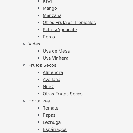
Kiwi
Mango
Manzana
Otros Frutales Tropicales
Paltos/Aguacate
Peras
Vides
Uva de Mesa
Uva Vinífera
Frutos Secos
Almendra
Avellana
Nuez
Otras Frutas Secas
Hortalizas
Tomate
Papas
Lechuga
Espárragos