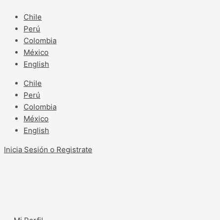
Ir
al
Chile
contenido
Perú
Colombia
México
English
Chile
Perú
Colombia
México
English
Inicia Sesión o Registrate