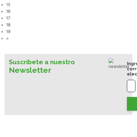
15
16
17
18
19
>
Suscríbete a nuestro
Ingr
Newsletter
cor
elec