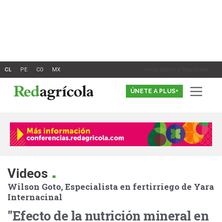
Ir
al
contenido
Inicia Sesión o Registrate
ÚNETE A PLUS+
.
Videos
Wilson Goto, Especialista en fertirriego de Yara
Internacinal
"Efecto de la nutrición mineral en