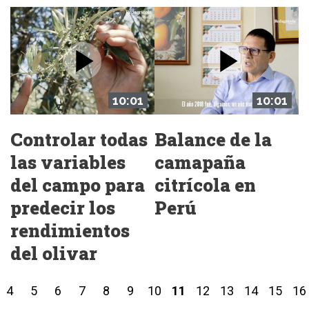
10:01
10:01
Controlar todas
Balance de la
las variables
camapaña
del campo para
citrícola en
predecir los
Perú
rendimientos
del olivar
4
5
6
7
8
9
10
11
12
13
14
15
16